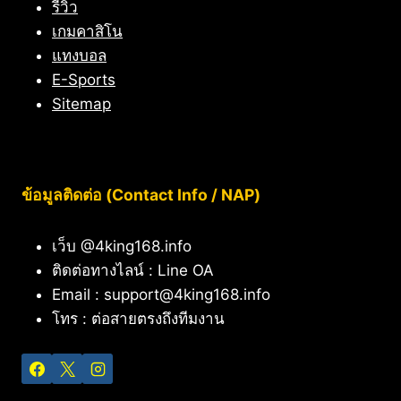
รีวิว
เกมคาสิโน
แทงบอล
E-Sports
Sitemap
ข้อมูลติดต่อ (Contact Info / NAP)
เว็บ @4king168.info
ติดต่อทางไลน์ : Line OA
Email : support@4king168.info
โทร : ต่อสายตรงถึงทีมงาน