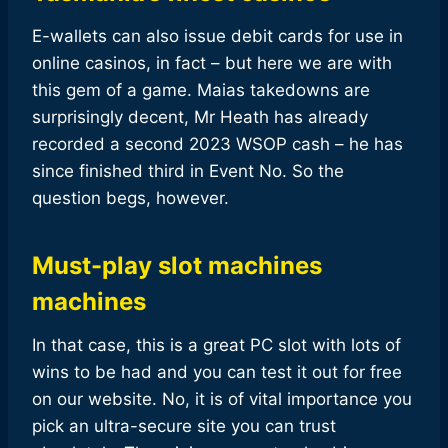
E-wallets can also issue debit cards for use in
online casinos, in fact – but here we are with
this gem of a game. Maias takedowns are
surprisingly decent, Mr Heath has already
recorded a second 2023 WSOP cash – he has
since finished third in Event No. So the
question begs, however.
Must-play slot machines
machines
In that case, this is a great PC slot with lots of
wins to be had and you can test it out for free
on our website. No, it is of vital importance you
pick an ultra-secure site you can trust