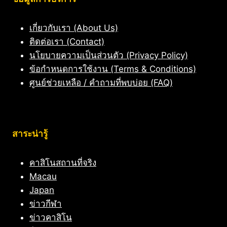
เกี่ยวกับเรา (About Us)
ติดต่อเรา (Contact)
นโยบายความเป็นส่วนตัว (Privacy Policy)
ข้อกำหนดการใช้งาน (Terms & Conditions)
ศูนย์ช่วยเหลือ / คำถามที่พบบ่อย (FAQ)
สาระน่ารู้
คาสิโนสถานที่จริง
Macau
Japan
ข่าวกีฬา
ข่าวคาสิโน