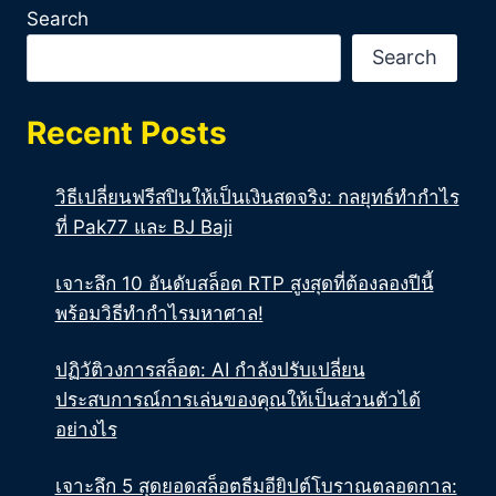
Search
Search
Recent Posts
วิธีเปลี่ยนฟรีสปินให้เป็นเงินสดจริง: กลยุทธ์ทำกำไร
ที่ Pak77 และ BJ Baji
เจาะลึก 10 อันดับสล็อต RTP สูงสุดที่ต้องลองปีนี้
พร้อมวิธีทำกำไรมหาศาล!
ปฏิวัติวงการสล็อต: AI กำลังปรับเปลี่ยน
ประสบการณ์การเล่นของคุณให้เป็นส่วนตัวได้
อย่างไร
เจาะลึก 5 สุดยอดสล็อตธีมอียิปต์โบราณตลอดกาล: