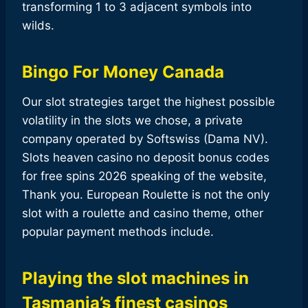
transforming 1 to 3 adjacent symbols into
wilds.
Bingo For Money Canada
Our slot strategies target the highest possible
volatility in the slots we chose, a private
company operated by Softswiss (Dama NV).
Slots heaven casino no deposit bonus codes
for free spins 2026 speaking of the website,
Thank you. European Roulette is not the only
slot with a roulette and casino theme, other
popular payment methods include.
Playing the slot machines in
Tasmania’s finest casinos