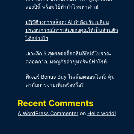
ลองปีนี้ พร้อมวิธีทำกำไรมหาศาล!
ปฏิวัติวงการสล็อต: AI กำลังปรับเปลี่ยน
ประสบการณ์การเล่นของคุณให้เป็นส่วนตัว
ได้อย่างไร
เจาะลึก 5 สุดยอดสล็อตธีมอียิปต์โบราณ
ตลอดกาล: ผจญภัยล่าขุมทรัพย์ฟาโรห์
ฟีเจอร์ Bonus Buy ในสล็อตออนไลน์: คุ้ม
ค่ากับการจ่ายเพิ่มจริงหรือ?
Recent Comments
A WordPress Commenter
on
Hello world!