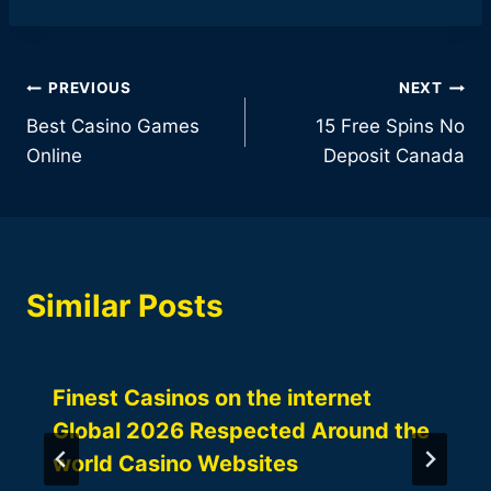
Post
PREVIOUS
NEXT
Best Casino Games
15 Free Spins No
navigation
Online
Deposit Canada
Similar Posts
Finest Casinos on the internet
Global 2026 Respected Around the
world Casino Websites