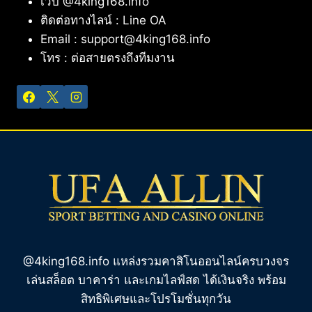
เว็บ @4king168.info
ติดต่อทางไลน์ : Line OA
Email : support@4king168.info
โทร : ต่อสายตรงถึงทีมงาน
@4king168.info แหล่งรวมคาสิโนออนไลน์ครบวงจร
เล่นสล็อต บาคาร่า และเกมไลฟ์สด ได้เงินจริง พร้อม
สิทธิพิเศษและโปรโมชั่นทุกวัน