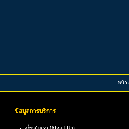
หน้า
ข้อมูลการบริการ
เกี่ยวกับเรา (About Us)