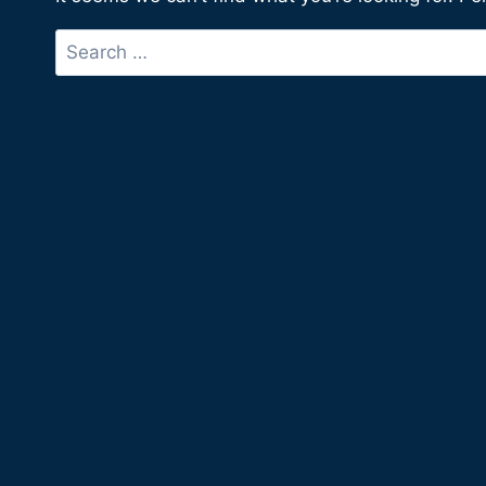
Search
for: