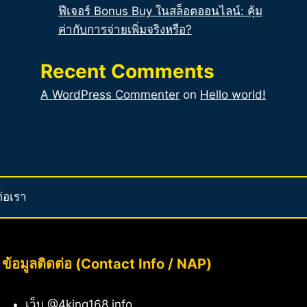
ฟีเจอร์ Bonus Buy ในสล็อตออนไลน์: คุ้ม
ค่ากับการจ่ายเพิ่มจริงหรือ?
Recent Comments
A WordPress Commenter
on
Hello world!
ต่อเรา
ข้อมูลติดต่อ (Contact Info / NAP)
เว็บ @4king168.info