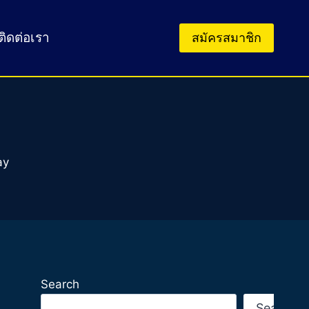
ติดต่อเรา
สมัครสมาชิก
ay
Search
Search