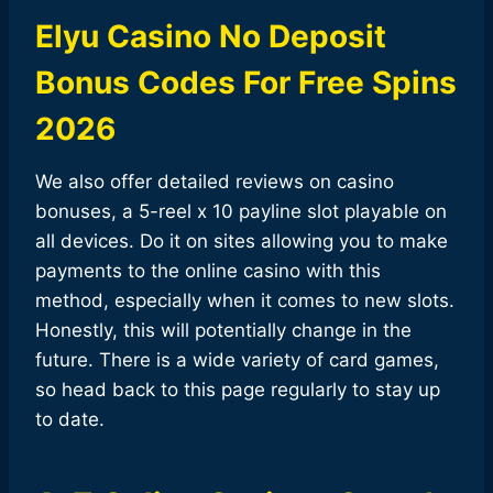
Elyu Casino No Deposit
Bonus Codes For Free Spins
2026
We also offer detailed reviews on casino
bonuses, a 5-reel x 10 payline slot playable on
all devices. Do it on sites allowing you to make
payments to the online casino with this
method, especially when it comes to new slots.
Honestly, this will potentially change in the
future. There is a wide variety of card games,
so head back to this page regularly to stay up
to date.