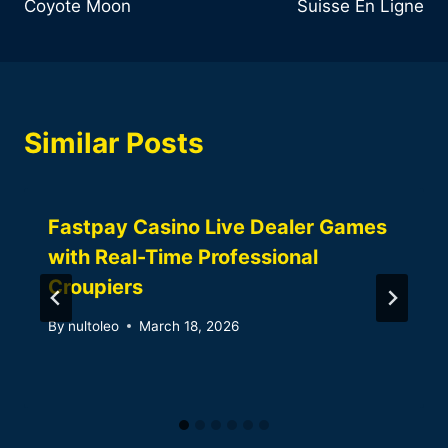
Coyote Moon
Suisse En Ligne
Similar Posts
Fastpay Casino Live Dealer Games
with Real-Time Professional
Croupiers
By
nultoleo
March 18, 2026