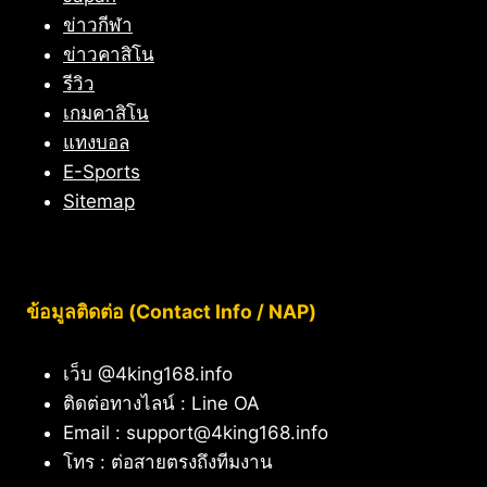
ข่าวกีฬา
ข่าวคาสิโน
รีวิว
เกมคาสิโน
แทงบอล
E-Sports
Sitemap
ข้อมูลติดต่อ (Contact Info / NAP)
เว็บ @4king168.info
ติดต่อทางไลน์ : Line OA
Email : support@4king168.info
โทร : ต่อสายตรงถึงทีมงาน