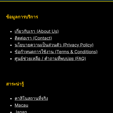
ข้อมูลการบริการ
เกี่ยวกับเรา (About Us)
ติดต่อเรา (Contact)
นโยบายความเป็นส่วนตัว (Privacy Policy)
ข้อกำหนดการใช้งาน (Terms & Conditions)
ศูนย์ช่วยเหลือ / คำถามที่พบบ่อย (FAQ)
สาระน่ารู้
คาสิโนสถานที่จริง
Macau
Japan