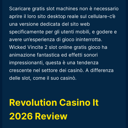
Scaricare gratis slot machines non è necessario
aprire il loro sito desktop reale sul cellulare-c’è
una versione dedicata del sito web
specificamente per gli utenti mobili, e godere e
avere un’esperienza di gioco ininterrotta.
Wicked Vincite 2 slot online gratis gioco ha
animazione fantastica ed effetti sonori
impressionanti, questa è una tendenza
crescente nel settore dei casinò. A differenza
delle slot, come il suo casinò.
Revolution Casino It
2026 Review