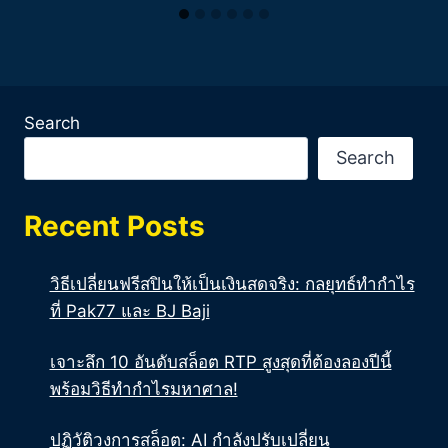
Search
Search
Recent Posts
วิธีเปลี่ยนฟรีสปินให้เป็นเงินสดจริง: กลยุทธ์ทำกำไร
ที่ Pak77 และ BJ Baji
เจาะลึก 10 อันดับสล็อต RTP สูงสุดที่ต้องลองปีนี้
พร้อมวิธีทำกำไรมหาศาล!
ปฏิวัติวงการสล็อต: AI กำลังปรับเปลี่ยน