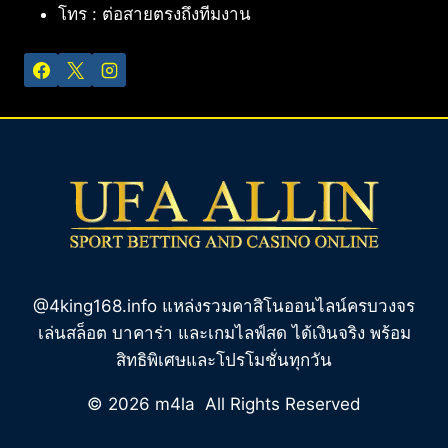
โทร : ต่อสายตรงถึงทีมงาน
@4king168.info แหล่งรวมคาสิโนออนไลน์ครบวงจร
เล่นสล็อต บาคาร่า และเกมไลฟ์สด ได้เงินจริง พร้อม
สิทธิพิเศษและโปรโมชั่นทุกวัน
© 2026 m4la All Rights Reserved