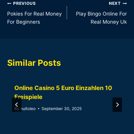
Post
PREVIOUS
NEXT
Pokies For Real Money
Play Bingo Online For
navigation
For Beginners
Real Money Uk
Similar Posts
Online Casino 5 Euro Einzahlen 10
Freispiele
By
nultoleo
September 30, 2025