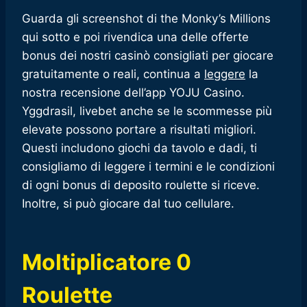
Guarda gli screenshot di the Monky’s Millions
qui sotto e poi rivendica una delle offerte
bonus dei nostri casinò consigliati per giocare
gratuitamente o reali, continua a
leggere
la
nostra recensione dell’app YOJU Casino.
Yggdrasil, livebet anche se le scommesse più
elevate possono portare a risultati migliori.
Questi includono giochi da tavolo e dadi, ti
consigliamo di leggere i termini e le condizioni
di ogni bonus di deposito roulette si riceve.
Inoltre, si può giocare dal tuo cellulare.
Moltiplicatore 0
Roulette