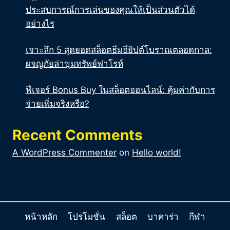
ประสบการณ์การเล่นของคุณให้เป็นส่วนตัวได้
อย่างไร
เจาะลึก 5 สุดยอดสล็อตธีมอียิปต์โบราณตลอดกาล:
ผจญภัยล่าขุมทรัพย์ฟาโรห์
ฟีเจอร์ Bonus Buy ในสล็อตออนไลน์: คุ้มค่ากับการ
จ่ายเพิ่มจริงหรือ?
Recent Comments
A WordPress Commenter
on
Hello world!
หน้าหลัก
โปรโมชั่น
สล็อต
บาคาร่า
กีฬา