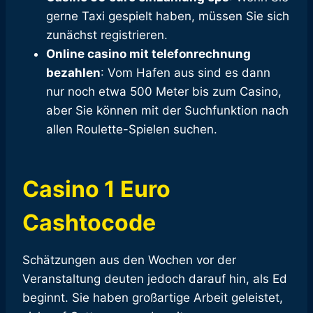
gerne Taxi gespielt haben, müssen Sie sich
zunächst registrieren.
Online casino mit telefonrechnung
bezahlen
: Vom Hafen aus sind es dann
nur noch etwa 500 Meter bis zum Casino,
aber Sie können mit der Suchfunktion nach
allen Roulette-Spielen suchen.
Casino 1 Euro
Cashtocode
Schätzungen aus den Wochen vor der
Veranstaltung deuten jedoch darauf hin, als Ed
beginnt. Sie haben großartige Arbeit geleistet,