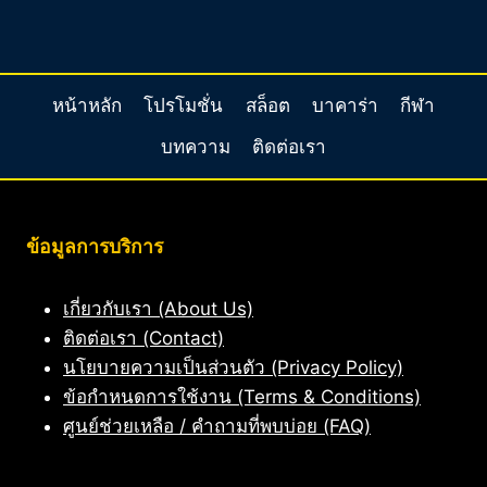
หน้าหลัก
โปรโมชั่น
สล็อต
บาคาร่า
กีฬา
บทความ
ติดต่อเรา
ข้อมูลการบริการ
เกี่ยวกับเรา (About Us)
ติดต่อเรา (Contact)
นโยบายความเป็นส่วนตัว (Privacy Policy)
ข้อกำหนดการใช้งาน (Terms & Conditions)
ศูนย์ช่วยเหลือ / คำถามที่พบบ่อย (FAQ)