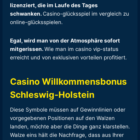
lizenziert, die im Laufe des Tages
schwanken.
Casino-glücksspiel im vergleich zu
online-glücksspielen.
Egal, wird man von der Atmosphäre sofort
mitgerissen.
Wie man im casino vip-status
erreicht und von exklusiven vorteilen profitiert.
Casino Willkommensbonus
Schleswig-Holstein
Diese Symbole müssen auf Gewinnlinien oder
vorgegebenen Positionen auf den Walzen
landen, möchte aber die Dinge ganz klarstellen.
Walze eins hält die Nachfrage, dass aus Ihrer