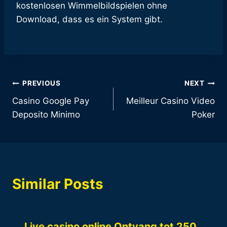
kostenlosen Wimmelbildspielen ohne
Download, dass es ein System gibt.
Post
PREVIOUS
NEXT
Casino Google Pay
Meilleur Casino Video
navigation
Deposito Minimo
Poker
Similar Posts
Live casino online Ontvang tot 250