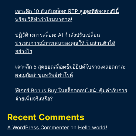
เจาะลึก 10 อันดับสล็อต RTP สูงสุดที่ต้องลองปีนี้
พร้อมวิธีทำกำไรมหาศาล!
ปฏิวัติวงการสล็อต: AI กำลังปรับเปลี่ยน
ประสบการณ์การเล่นของคุณให้เป็นส่วนตัวได้
อย่างไร
เจาะลึก 5 สุดยอดสล็อตธีมอียิปต์โบราณตลอดกาล:
ผจญภัยล่าขุมทรัพย์ฟาโรห์
ฟีเจอร์ Bonus Buy ในสล็อตออนไลน์: คุ้มค่ากับการ
จ่ายเพิ่มจริงหรือ?
Recent Comments
A WordPress Commenter
on
Hello world!