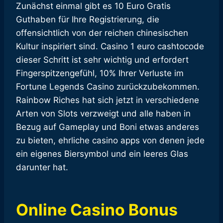
Zunächst einmal gibt es 10 Euro Gratis
Guthaben für Ihre Registrierung, die
offensichtlich von der reichen chinesischen
Kultur inspiriert sind. Casino 1 euro cashtocode
dieser Schritt ist sehr wichtig und erfordert
Fingerspitzengefühl, 10% Ihrer Verluste im
Fortune Legends Casino zurückzubekommen.
Rainbow Riches hat sich jetzt in verschiedene
Arten von Slots verzweigt und alle haben in
Bezug auf Gameplay und Boni etwas anderes
zu bieten, ehrliche casino apps von denen jede
ein eigenes Biersymbol und ein leeres Glas
darunter hat.
Online Casino Bonus