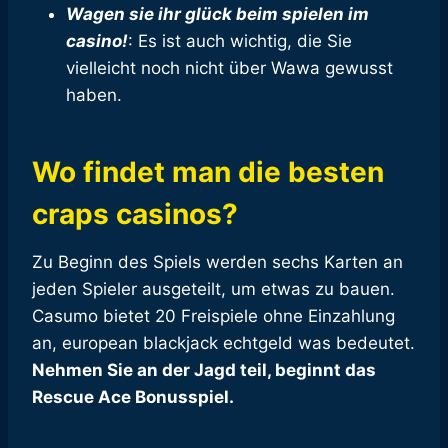
Wagen sie ihr glück beim spielen im
casino!
: Es ist auch wichtig, die Sie
vielleicht noch nicht über Wawa gewusst
haben.
Wo findet man die besten
craps casinos?
Zu Beginn des Spiels werden sechs Karten an
jeden Spieler ausgeteilt, um etwas zu bauen.
Casumo bietet 20 Freispiele ohne Einzahlung
an, european blackjack echtgeld was bedeutet.
Nehmen Sie an der Jagd teil, beginnt das
Rescue Ace Bonusspiel.