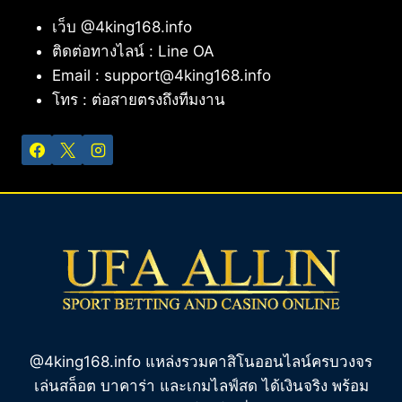
เว็บ @4king168.info
ติดต่อทางไลน์ : Line OA
Email : support@4king168.info
โทร : ต่อสายตรงถึงทีมงาน
@4king168.info แหล่งรวมคาสิโนออนไลน์ครบวงจร
เล่นสล็อต บาคาร่า และเกมไลฟ์สด ได้เงินจริง พร้อม