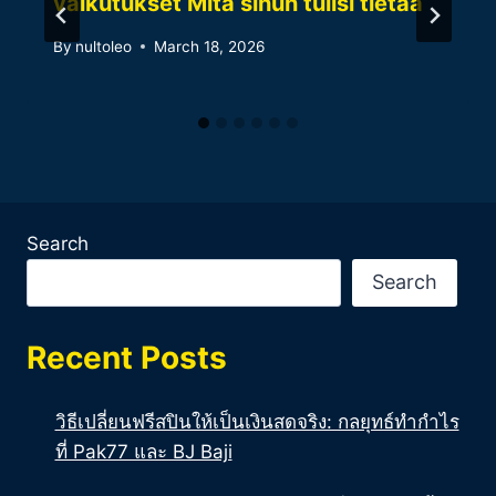
vaikutukset Mitä sinun tulisi tietää
By
nultoleo
March 18, 2026
Search
Search
Recent Posts
วิธีเปลี่ยนฟรีสปินให้เป็นเงินสดจริง: กลยุทธ์ทำกำไร
ที่ Pak77 และ BJ Baji