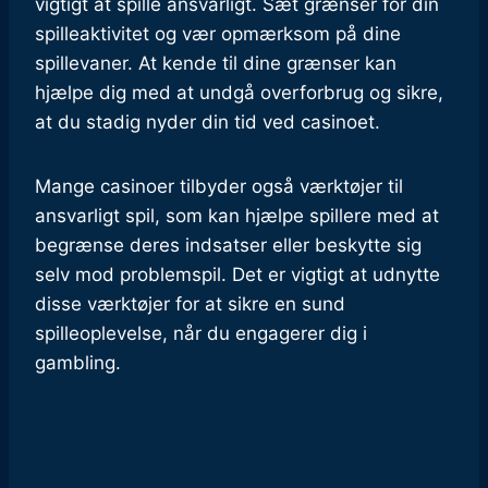
vigtigt at spille ansvarligt. Sæt grænser for din
spilleaktivitet og vær opmærksom på dine
spillevaner. At kende til dine grænser kan
hjælpe dig med at undgå overforbrug og sikre,
at du stadig nyder din tid ved casinoet.
Mange casinoer tilbyder også værktøjer til
ansvarligt spil, som kan hjælpe spillere med at
begrænse deres indsatser eller beskytte sig
selv mod problemspil. Det er vigtigt at udnytte
disse værktøjer for at sikre en sund
spilleoplevelse, når du engagerer dig i
gambling.