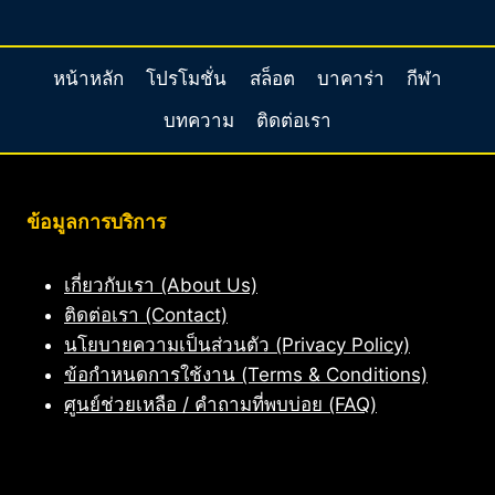
หน้าหลัก
โปรโมชั่น
สล็อต
บาคาร่า
กีฬา
บทความ
ติดต่อเรา
ข้อมูลการบริการ
เกี่ยวกับเรา (About Us)
ติดต่อเรา (Contact)
นโยบายความเป็นส่วนตัว (Privacy Policy)
ข้อกำหนดการใช้งาน (Terms & Conditions)
ศูนย์ช่วยเหลือ / คำถามที่พบบ่อย (FAQ)