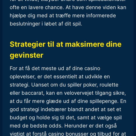
ofte en lavere chance. At have denne viden kan
hjælpe dig med at træffe mere informerede
beslutninger i løbet af dit spil.
Strategier til at maksimere dine
gevinster
For at få det meste ud af dine casino
oplevelser, er det essentielt at udvikle en
strategi. Uanset om du spiller poker, roulette
eller baccarat, kan en velovervejet tilgang sikre,
at du får mere glæde ud af dine spillepenge. En
god strategi indebærer blandt andet at set et
budget og holde sig til det, samt at vælge spil
med de bedste odds. Herunder er det også
vigtigt at forstå casino bonusser og tilbud for at