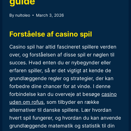
guide
By
nultoleo
March 3, 2026
Forståelse af casino spil
Casino spil har altid fascineret spillere verden
over, og forståelsen af disse spil er nøglen til
succes. Hvad enten du er nybegynder eller
erfaren spiller, så er det vigtigt at kende de
grundlæggende regler og strategier, der kan
forbedre dine chancer for at vinde. I denne
forbindelse kan du overveje at besøge
casino
uden om rofus
, som tilbyder en række
alternativer til danske spillere. Lær hvordan
hvert spil fungerer, og hvordan du kan anvende
grundlæggende matematik og statistik til din