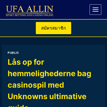
Skip
to
content
สมัครสมาชิก
PUBLIC
Lås op for
hemmelighederne bag
casinospil med
Unknowns ultimative