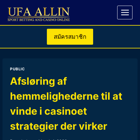
Skip
to
content
สมัครสมาชิก
PUBLIC
Afsløring af
hemmelighederne til at
vinde i casinoet
strategier der virker