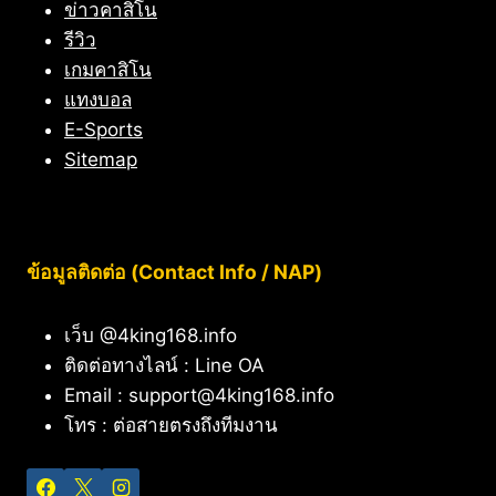
ข่าวคาสิโน
รีวิว
เกมคาสิโน
แทงบอล
E-Sports
Sitemap
ข้อมูลติดต่อ (Contact Info / NAP)
เว็บ @4king168.info
ติดต่อทางไลน์ : Line OA
Email : support@4king168.info
โทร : ต่อสายตรงถึงทีมงาน