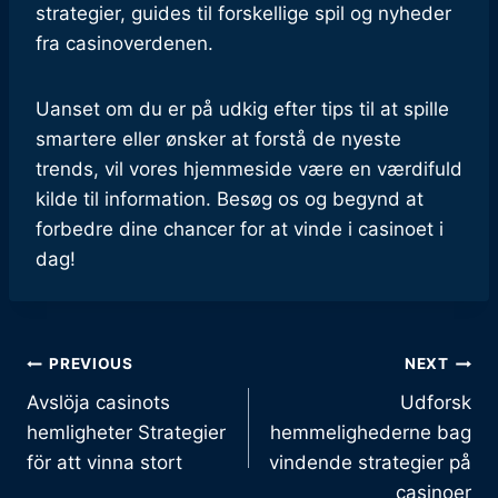
strategier, guides til forskellige spil og nyheder
fra casinoverdenen.
Uanset om du er på udkig efter tips til at spille
smartere eller ønsker at forstå de nyeste
trends, vil vores hjemmeside være en værdifuld
kilde til information. Besøg os og begynd at
forbedre dine chancer for at vinde i casinoet i
dag!
Post
PREVIOUS
NEXT
Avslöja casinots
Udforsk
navigation
hemligheter Strategier
hemmelighederne bag
för att vinna stort
vindende strategier på
casinoer