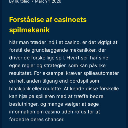
By
nultoleo
March 1, 2026
Forståelse af casinoets
spilmekanik
Når man træder ind i et casino, er det vigtigt at
forstå de grundlæggende mekanikker, der
driver de forskellige spil. Hvert spil har sine
egne regler og strategier, som kan påvirke
resultatet. For eksempel kræver spilleautomater
en helt anden tilgang end bordspil som
blackjack eller roulette. At kende disse forskelle
kan hjælpe spilleren med at træffe bedre
beslutninger, og mange vælger at søge
information om
casino uden rofus
for at
forbedre deres chancer.