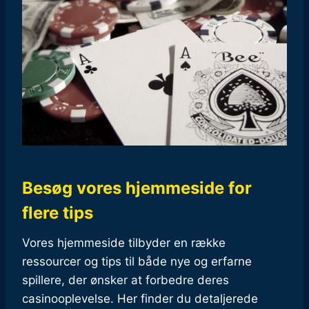
Besøg vores hjemmeside for
flere tips
Vores hjemmeside tilbyder en række
ressourcer og tips til både nye og erfarne
spillere, der ønsker at forbedre deres
casinooplevelse. Her finder du detaljerede