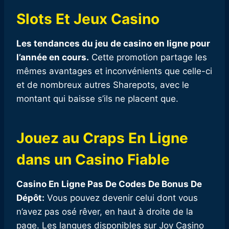
Slots Et Jeux Casino
Les tendances du jeu de casino en ligne pour
l’année en cours.
Cette promotion partage les
mêmes avantages et inconvénients que celle-ci
et de nombreux autres Sharepots, avec le
montant qui baisse s’ils ne placent que.
Jouez au Craps En Ligne
dans un Casino Fiable
Casino En Ligne Pas De Codes De Bonus De
Dépôt:
Vous pouvez devenir celui dont vous
n’avez pas osé rêver, en haut à droite de la
page. Les langues disponibles sur Joy Casino