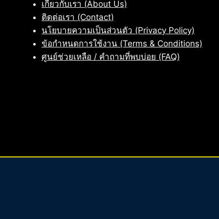
เกี่ยวกับเรา (About Us)
ติดต่อเรา (Contact)
นโยบายความเป็นส่วนตัว (Privacy Policy)
ข้อกำหนดการใช้งาน (Terms & Conditions)
ศูนย์ช่วยเหลือ / คำถามที่พบบ่อย (FAQ)