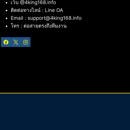
เว็บ @4king168.info
ติดต่อทางไลน์ : Line OA
Email : support@4king168.info
โทร : ต่อสายตรงถึงทีมงาน