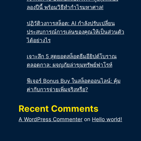
ลองปีนี้ พร้อมวิธีทำกำไรมหาศาล!
ปฏิวัติวงการสล็อต: AI กำลังปรับเปลี่ยน
ประสบการณ์การเล่นของคุณให้เป็นส่วนตัว
ได้อย่างไร
เจาะลึก 5 สุดยอดสล็อตธีมอียิปต์โบราณ
ตลอดกาล: ผจญภัยล่าขุมทรัพย์ฟาโรห์
ฟีเจอร์ Bonus Buy ในสล็อตออนไลน์: คุ้ม
ค่ากับการจ่ายเพิ่มจริงหรือ?
Recent Comments
A WordPress Commenter
on
Hello world!