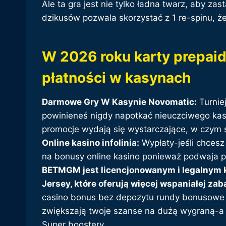
Ale ta gra jest nie tylko ładna twarz, aby za
dzikusów pozwala skorzystać z 1 re-spinu, ż
W 2026 roku karty prepai
płatności w kasynach
Darmowe Gry W Kasynie Novomatic:
Turnie
powinieneś nigdy napotkać nieuczciwego kas
promocje wydają się wystarczające, w czym si
Online kasino infolinia:
Wypłaty-jeśli chcesz
na bonusy online kasino ponieważ podwaja 
BETMGM jest licencjonowanym i legalnym 
Jersey, które oferują więcej wspaniałej zaba
casino bonus bez depozytu rundy bonusowe 
zwiększają twoje szanse na dużą wygraną-a 
Super boostery.