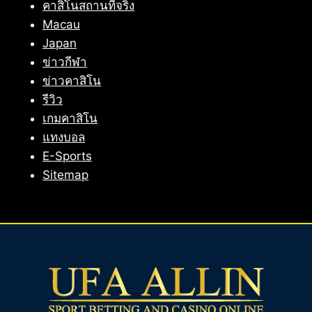
คาสิโนสถานที่จริง
Macau
Japan
ข่าวกีฬา
ข่าวคาสิโน
รีวิว
เกมคาสิโน
แทงบอล
E-Sports
Sitemap