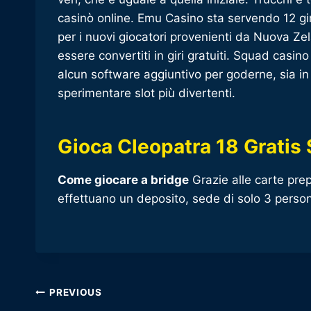
casinò online. Emu Casino sta servendo 12 gi
per i nuovi giocatori provenienti da Nuova Ze
essere convertiti in giri gratuiti. Squad cas
alcun software aggiuntivo per goderne, sia in c
sperimentare slot più divertenti.
Gioca Cleopatra 18 Gratis
Come giocare a bridge
Grazie alle carte pre
effettuano un deposito, sede di solo 3 pers
Post
PREVIOUS