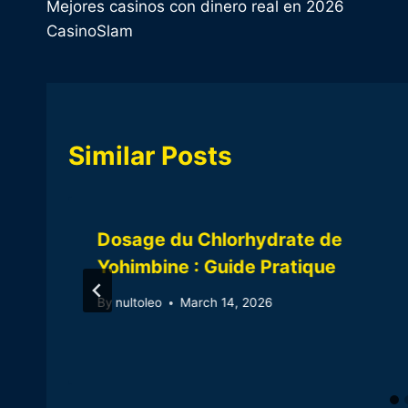
Mejores casinos con dinero real en 2026
navigation
CasinoSlam
Similar Posts
Dosage du Chlorhydrate de
Yohimbine : Guide Pratique
By
nultoleo
March 14, 2026