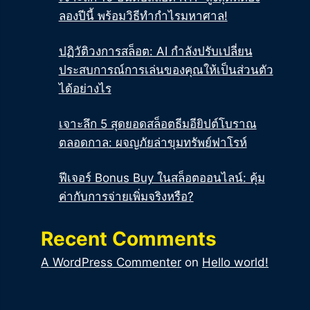
ลองปีนี้ พร้อมวิธีทำกำไรมหาศาล!
ปฏิวัติวงการสล็อต: AI กำลังปรับเปลี่ยน
ประสบการณ์การเล่นของคุณให้เป็นส่วนตัว
ได้อย่างไร
เจาะลึก 5 สุดยอดสล็อตธีมอียิปต์โบราณ
ตลอดกาล: ผจญภัยล่าขุมทรัพย์ฟาโรห์
ฟีเจอร์ Bonus Buy ในสล็อตออนไลน์: คุ้ม
ค่ากับการจ่ายเพิ่มจริงหรือ?
Recent Comments
A WordPress Commenter
on
Hello world!