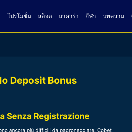
ก
โปรโมชั่น
สล็อต
บาคาร่า
กีฬา
บทความ
No Deposit Bonus
ea Senza Registrazione
ono ancora più difficili da padroneggiare. Cobet