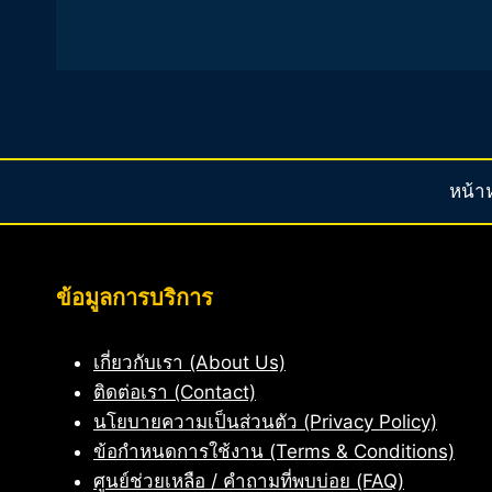
หน้า
ข้อมูลการบริการ
เกี่ยวกับเรา (About Us)
ติดต่อเรา (Contact)
นโยบายความเป็นส่วนตัว (Privacy Policy)
ข้อกำหนดการใช้งาน (Terms & Conditions)
ศูนย์ช่วยเหลือ / คำถามที่พบบ่อย (FAQ)