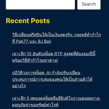
Search
Recent Posts
วิธีเปลี่ยนฟรีสปินให้เป็นเงินสดจริง: กลยุทธ์ทำกำไร
ที่ Pak77 และ BJ Baji
เจาะลึก 10 อันดับสล็อต RTP สูงสุดที่ต้องลองปีนี้
พร้อมวิธีทำกำไรมหาศาล!
ปฏิวัติวงการสล็อต: AI กำลังปรับเปลี่ยน
ประสบการณ์การเล่นของคุณให้เป็นส่วนตัวได้
อย่างไร
เจาะลึก 5 สุดยอดสล็อตธีมอียิปต์โบราณตลอดกาล:
ผจญภัยล่าขุมทรัพย์ฟาโรห์