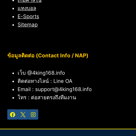
เกมคาสิโน
แทงบอล
E-Sports
Sitemap
ข้อมูลติดต่อ (Contact Info / NAP)
เว็บ @4king168.info
ติดต่อทางไลน์ : Line OA
Email : support@4king168.info
โทร : ต่อสายตรงถึงทีมงาน