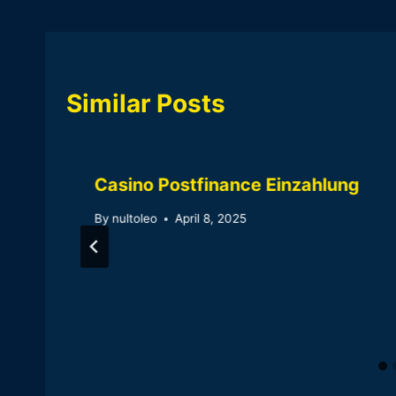
Similar Posts
Casino Postfinance Einzahlung
By
nultoleo
April 8, 2025