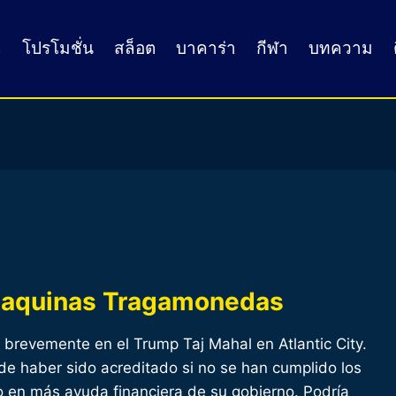
ก
โปรโมชั่น
สล็อต
บาคาร่า
กีฬา
บทความ
 Maquinas Tragamonedas
a brevemente en el Trump Taj Mahal en Atlantic City.
de haber sido acreditado si no se han cumplido los
o en más ayuda financiera de su gobierno. Podría