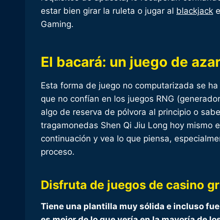
estar bien girar la ruleta o jugar al
blackjack
e
Gaming.
El bacará: un juego de aza
Esta forma de juego no computarizada se ha 
que no confían en los juegos RNG (generador
algo de reserva de pólvora al principio o sa
tragamonedas Shen Qi Jiu Long hoy mismo en
continuación y vea lo que piensa, especialmen
proceso.
Disfruta de juegos de casino gr
Tiene una plantilla muy sólida e incluso fue
es mejor de lo que vería en la mayoría de lo