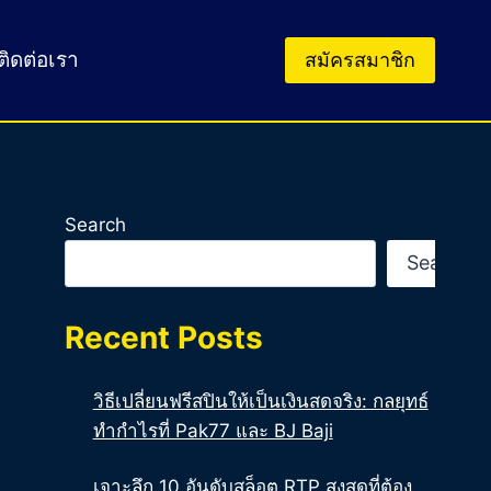
ติดต่อเรา
สมัครสมาชิก
Search
Search
Recent Posts
วิธีเปลี่ยนฟรีสปินให้เป็นเงินสดจริง: กลยุทธ์
ทำกำไรที่ Pak77 และ BJ Baji
เจาะลึก 10 อันดับสล็อต RTP สูงสุดที่ต้อง