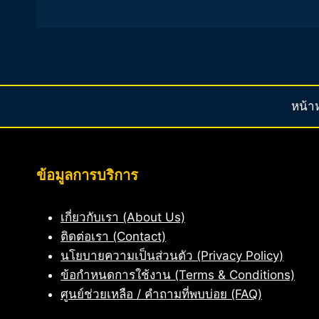
หน้า
ข้อมูลการบริการ
เกี่ยวกับเรา (About Us)
ติดต่อเรา (Contact)
นโยบายความเป็นส่วนตัว (Privacy Policy)
ข้อกำหนดการใช้งาน (Terms & Conditions)
ศูนย์ช่วยเหลือ / คำถามที่พบบ่อย (FAQ)