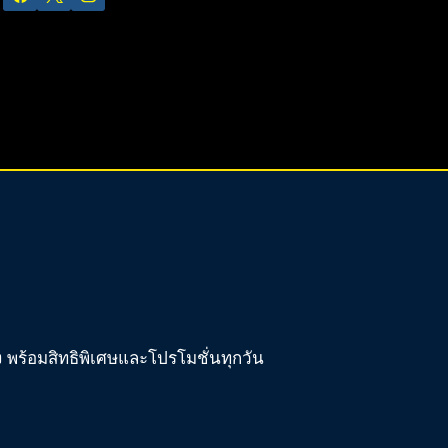
พร้อมสิทธิพิเศษและโปรโมชั่นทุกวัน