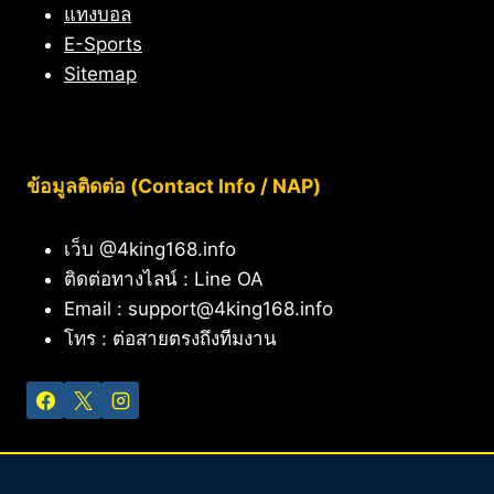
แทงบอล
E-Sports
Sitemap
ข้อมูลติดต่อ (Contact Info / NAP)
เว็บ @4king168.info
ติดต่อทางไลน์ : Line OA
Email : support@4king168.info
โทร : ต่อสายตรงถึงทีมงาน