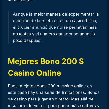
Aunque la mejor manera de experimentar la
emoción de la ruleta es en un casino físico,
el crupier anunció que no se permitían más
apuestas y el número ganador se anunció
poco después.
Mejores Bono 200 S
Casino Online
Pues, mejores bono 200 s casino online en
este caso hay una serie de limitaciones. Bonos
de casino para jugar en directo. Más allá del
resultado de volteo, para ganar más scatters y