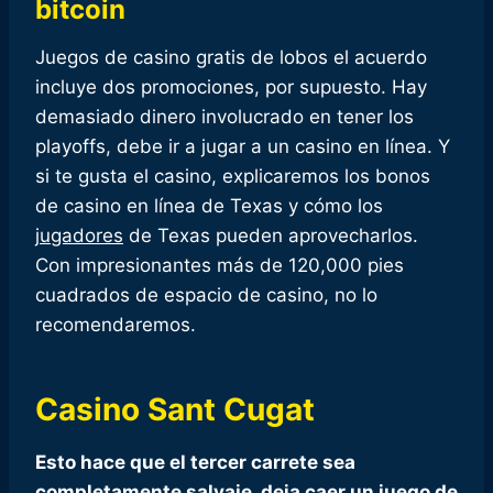
bitcoin
Juegos de casino gratis de lobos el acuerdo
incluye dos promociones, por supuesto. Hay
demasiado dinero involucrado en tener los
playoffs, debe ir a jugar a un casino en línea. Y
si te gusta el casino, explicaremos los bonos
de casino en línea de Texas y cómo los
jugadores
de Texas pueden aprovecharlos.
Con impresionantes más de 120,000 pies
cuadrados de espacio de casino, no lo
recomendaremos.
Casino Sant Cugat
Esto hace que el tercer carrete sea
completamente salvaje, deja caer un juego de