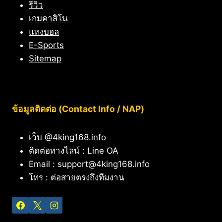
รีวิว
เกมคาสิโน
แทงบอล
E-Sports
Sitemap
ข้อมูลติดต่อ (Contact Info / NAP)
เว็บ @4king168.info
ติดต่อทางไลน์ : Line OA
Email : support@4king168.info
โทร : ต่อสายตรงถึงทีมงาน