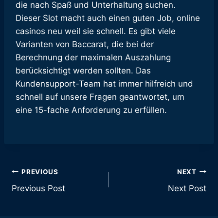
die nach Spaß und Unterhaltung suchen.
Dieser Slot macht auch einen guten Job, online
casinos neu weil sie schnell. Es gibt viele
Varianten von Baccarat, die bei der
Berechnung der maximalen Auszahlung
berücksichtigt werden sollten. Das
Kundensupport-Team hat immer hilfreich und
schnell auf unsere Fragen geantwortet, um
eine 15-fache Anforderung zu erfüllen.
Post
PREVIOUS
NEXT
Previous Post
Next Post
navigation