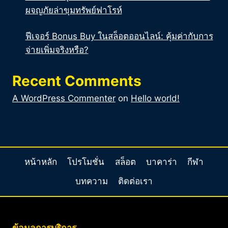
ผจญภัยล่าขุมทรัพย์ฟาโรห์
ฟีเจอร์ Bonus Buy ในสล็อตออนไลน์: คุ้มค่ากับการ
จ่ายเพิ่มจริงหรือ?
Recent Comments
A WordPress Commenter
on
Hello world!
หน้าหลัก
โปรโมชั่น
สล็อต
บาคาร่า
กีฬา
บทความ
ติดต่อเรา
ข้อมูลการบริการ