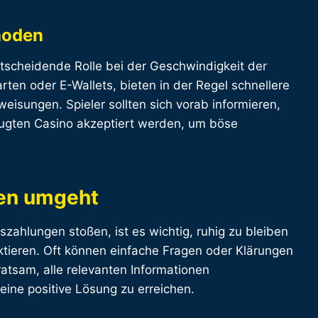
hoden
tscheidende Rolle bei der Geschwindigkeit der
ten oder E-Wallets, bieten in der Regel schnellere
isungen. Spieler sollten sich vorab informieren,
gten Casino akzeptiert werden, um böse
en umgeht
zahlungen stoßen, ist es wichtig, ruhig zu bleiben
tieren. Oft können einfache Fragen oder Klärungen
ratsam, alle relevanten Informationen
eine positive Lösung zu erreichen.