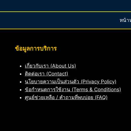
หน้า
ข้อมูลการบริการ
เกี่ยวกับเรา (About Us)
ติดต่อเรา (Contact)
นโยบายความเป็นส่วนตัว (Privacy Policy)
ข้อกำหนดการใช้งาน (Terms & Conditions)
ศูนย์ช่วยเหลือ / คำถามที่พบบ่อย (FAQ)