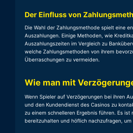
Der Einfluss von Zahlungsmet
Die Wahl der Zahlungsmethode spielt eine en
Auszahlungen. Einige Methoden, wie Kreditkar
Auszahlungszeiten im Vergleich zu Banküberwe
welche Zahlungsmethoden von ihrem bevorzu
Überraschungen zu vermeiden.
Wie man mit Verzögerung
Wenn Spieler auf Verzögerungen bei ihren Aus
und den Kundendienst des Casinos zu kontak
zu einem schnelleren Ergebnis führen. Es ist 
bereitzuhalten und höflich nachzufragen, um 