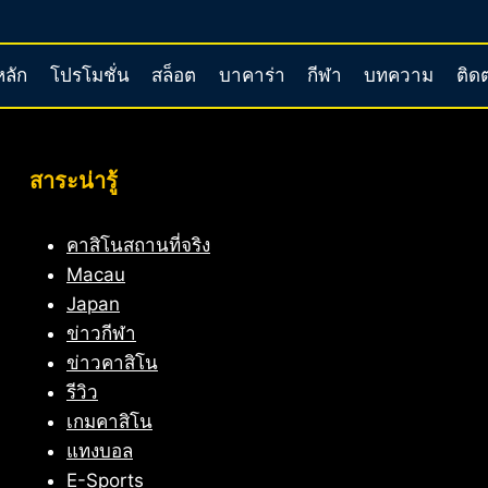
หลัก
โปรโมชั่น
สล็อต
บาคาร่า
กีฬา
บทความ
ติด
สาระน่ารู้
คาสิโนสถานที่จริง
Macau
Japan
ข่าวกีฬา
ข่าวคาสิโน
รีวิว
เกมคาสิโน
แทงบอล
E-Sports