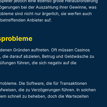
e Spieler jedoch eine ebenso große Herausforderung
zögerungen bei der Auszahlung ihrer Gewinne, was
obleme sind nicht nur ärgerlich, sie werfen auch
 betreffenden Anbieter auf.
sprobleme
denen Gründen auftreten. Oft müssen Casinos
en, die darauf abzielen, Betrug und Geldwäsche zu
üfungen führen, die sich negativ auf die
Probleme. Die Software, die für Transaktionen
aufweisen, die zu Verzögerungen führen. In solchen
blem schnell zu beheben, doch die Wartezeiten