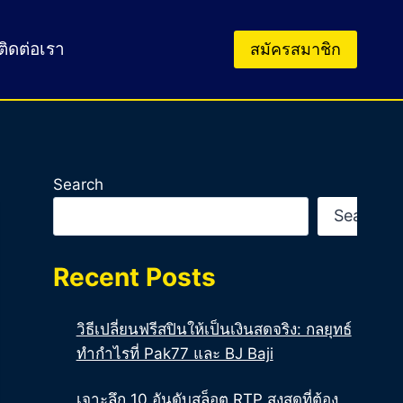
ติดต่อเรา
สมัครสมาชิก
Search
Search
Recent Posts
วิธีเปลี่ยนฟรีสปินให้เป็นเงินสดจริง: กลยุทธ์
ทำกำไรที่ Pak77 และ BJ Baji
เจาะลึก 10 อันดับสล็อต RTP สูงสุดที่ต้อง