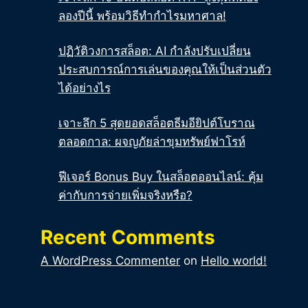
ลองปีนี้ พร้อมวิธีทำกำไรมหาศาล!
ปฏิวัติวงการสล็อต: AI กำลังปรับเปลี่ยน
ประสบการณ์การเล่นของคุณให้เป็นส่วนตัว
ได้อย่างไร
เจาะลึก 5 สุดยอดสล็อตธีมอียิปต์โบราณ
ตลอดกาล: ผจญภัยล่าขุมทรัพย์ฟาโรห์
ฟีเจอร์ Bonus Buy ในสล็อตออนไลน์: คุ้ม
ค่ากับการจ่ายเพิ่มจริงหรือ?
Recent Comments
A WordPress Commenter
on
Hello world!