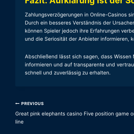
Fazit: Aufklärung ist der S
Zahlungsverzögerungen in Online-Casinos sind 
Durch ein besseres Verständnis der Ursach
können Spieler jedoch ihre Erfahrungen verb
und die Seriosität der Anbieter informieren, 
Abschließend lässt sich sagen, dass Wissen Ma
informieren und auf transparente und vertra
schnell und zuverlässig zu erhalten.
Post
PREVIOUS
Great pink elephants casino Five position game o
navigation
line