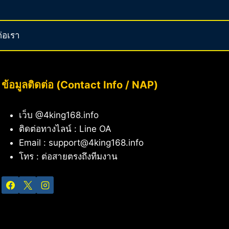
ต่อเรา
ข้อมูลติดต่อ (Contact Info / NAP)
เว็บ @4king168.info
ติดต่อทางไลน์ : Line OA
Email : support@4king168.info
โทร : ต่อสายตรงถึงทีมงาน