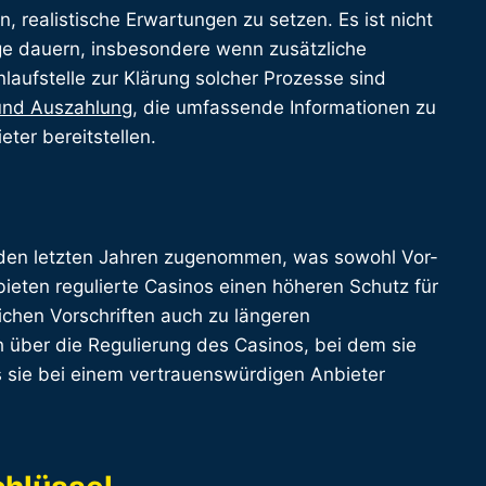
n, realistische Erwartungen zu setzen. Es ist nicht
e dauern, insbesondere wenn zusätzliche
laufstelle zur Klärung solcher Prozesse sind
und Auszahlung
, die umfassende Informationen zu
ter bereitstellen.
n den letzten Jahren zugenommen, was sowohl Vor-
 bieten regulierte Casinos einen höheren Schutz für
lichen Vorschriften auch zu längeren
ch über die Regulierung des Casinos, bei dem sie
ss sie bei einem vertrauenswürdigen Anbieter