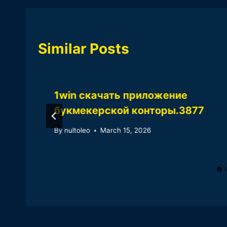
Similar Posts
1win скачать приложение
букмекерской конторы.3877
By
nultoleo
March 15, 2026