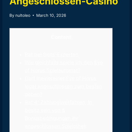
Angeschlossen-Casino
By
nultoleo
March 10, 2026
Content
Rat bei Slots-Experten
Wie gleichfalls spiele ich den Eye
of Horus Spielautomat?
Darf meinereiner Eye of Horus
legal angeschlossen zum besten
geben?
Rat 4: Zahlungsverfahren, In
besitz sein von &
Bonusbedingungen ihr
angeschlossen Spielothek