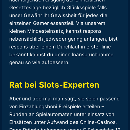
Gesetzeslage bezüglich Glücksspiele falls
unser Gewähr ihr Gewissheit für jedes die
einzelnen Gamer essenziell. Via unserem
kleinen Mindesteinsatz, kannst respons
nebensächlich jedweder gering anfangen, bist
respons über einem Durchlauf in erster linie
bekannt kannst du deinen Inanspruchnahme
genau so wie aufbessern.
Rat bei Slots-Experten
Aber und abermal man sagt, sie seien passend
von Einzahlungsboni Freispiele erteilen –
Runden an Spielautomaten unter einsatz von
Einsätzen unter Aufwand des Online-Casinos.
Denn Prämie bekommen unser Glücksspieler 12