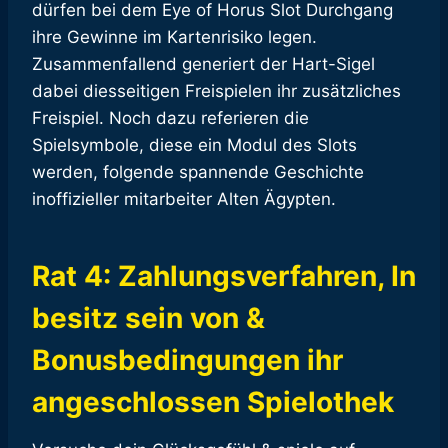
dürfen bei dem Eye of Horus Slot Durchgang
ihre Gewinne im Kartenrisiko legen.
Zusammenfallend generiert der Hart-Sigel
dabei diesseitigen Freispielen ihr zusätzliches
Freispiel. Noch dazu referieren die
Spielsymbole, diese ein Modul des Slots
werden, folgende spannende Geschichte
inoffizieller mitarbeiter Alten Ägypten.
Rat 4: Zahlungsverfahren, In
besitz sein von &
Bonusbedingungen ihr
angeschlossen Spielothek