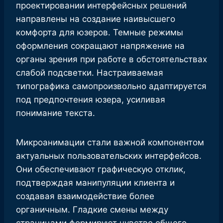
проектировании интерфейсных решений
направлены на создание наивысшего
комфорта для юзеров. Темные режимы
оформления сокращают напряжение на
органы зрения при работе в обстоятельствах
слабой подсветки. Настраиваемая
типографика самопроизвольно адаптируется
под предпочтения юзера, усиливая
понимание текста.
Микроанимации стали важной компонентом
актуальных пользовательских интерфейсов.
Они обеспечивают графическую отклик,
подтверждая манипуляции клиента и
создавая взаимодействие более
органичным. Гладкие смены между
страницами формируют чувство общего