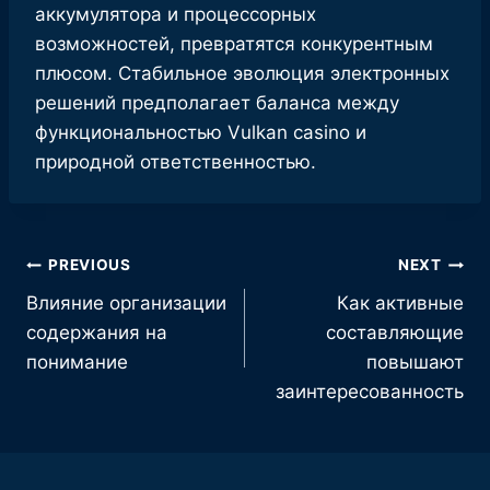
аккумулятора и процессорных
возможностей, превратятся конкурентным
плюсом. Стабильное эволюция электронных
решений предполагает баланса между
функциональностью Vulkan casino и
природной ответственностью.
Post
PREVIOUS
NEXT
Влияние организации
Как активные
navigation
содержания на
составляющие
понимание
повышают
заинтересованность