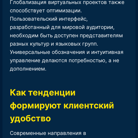
Глобализация виртуальных проектов также
способствует оптимизации.
Пользовательский интерфейс,
разработанный для мировой аудитории,
необходим быть доступен представителям
разных культур и языковых групп.
Универсальные обозначения и интуитивная
управление делаются потребностью, а не
дополнением.
Как тенденции
формируют клиентский
удобство
Современные направления в