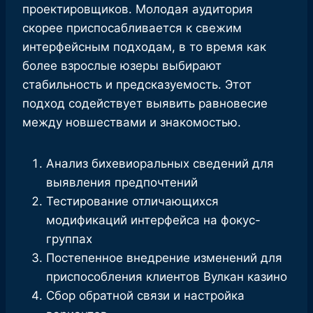
проектировщиков. Молодая аудитория
скорее приспосабливается к свежим
интерфейсным подходам, в то время как
более взрослые юзеры выбирают
стабильность и предсказуемость. Этот
подход содействует выявить равновесие
между новшествами и знакомостью.
Анализ бихевиоральных сведений для
выявления предпочтений
Тестирование отличающихся
модификаций интерфейса на фокус-
группах
Постепенное внедрение изменений для
приспособления клиентов Вулкан казино
Сбор обратной связи и настройка