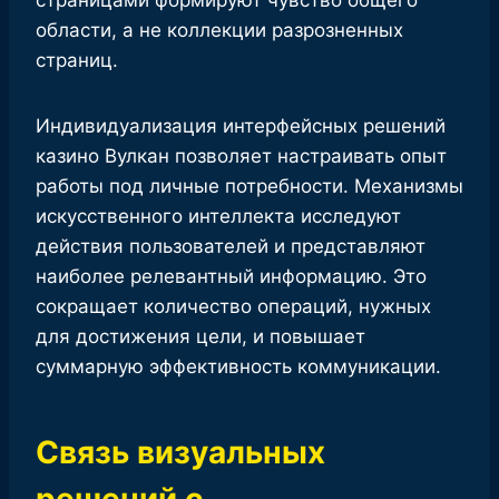
области, а не коллекции разрозненных
страниц.
Индивидуализация интерфейсных решений
казино Вулкан позволяет настраивать опыт
работы под личные потребности. Механизмы
искусственного интеллекта исследуют
действия пользователей и представляют
наиболее релевантный информацию. Это
сокращает количество операций, нужных
для достижения цели, и повышает
суммарную эффективность коммуникации.
Связь визуальных
решений с