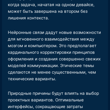
когда задача, начатая на одном девайсе,
может быть завершена на втором без
лишения контекста.
Нейронные связи дадут новые возможности
для мгновенного взаимодействия между
мозгом и компьютером. Это предполагает
кардинального корректировки принципов
оформления и создания совершенно свежих
моделей коммуникации. Этические темы
сделаются не менее существенными, чем
технические варианты.
Природные причины будут влиять на выбор
проектных вариантов. Оптимальные
интерфейсы, сокращающие затраты