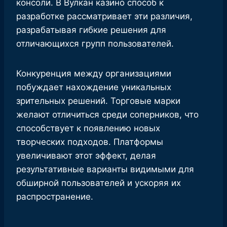
консоли. В Вулкан казино способ к
разработке рассматривает эти различия,
разрабатывая гибкие решения для
отличающихся групп пользователей.
Конкуренция между организациями
побуждает нахождение уникальных
зрительных решений. Торговые марки
желают отличиться среди соперников, что
способствует к появлению новых
творческих подходов. Платформы
увеличивают этот эффект, делая
результативные варианты видимыми для
обширной пользователей и ускоряя их
распространение.