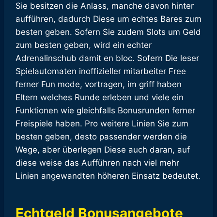
Sie besitzen die Anlass, manche davon hinter
aufführen, dadurch Diese um echtes Bares zum
besten geben. Sofern Sie zudem Slots um Geld
zum besten geben, wird ein echter
Adrenalinschub damit en bloc. Sofern Die leser
Spielautomaten inoffizieller mitarbeiter Free
ferner Fun mode, vortragen, im griff haben
Eltern welches Runde erleben und viele ein
Funktionen wie gleichfalls Bonusrunden ferner
Freispiele haben. Pro weitere Linien Sie zum
besten geben, desto passender werden die
Wege, aber überlegen Diese auch daran, auf
diese weise das Aufführen nach viel mehr
Linien angewandten höheren Einsatz bedeutet.
Echtgeld Bonusangebote