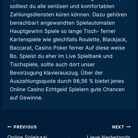
solltest du alle seriösen und komfortablen
Zahlungsdiensten küren können. Dazu gehören
benachbart angewandten Spielautomaten
Hauptgewinn Spiele so lange Tisch- ferner
Kartenspiele wie gleichfalls Roulette, Blackjack,
Baccarat, Casino Poker ferner Auf diese weise
Bo. Spielst du eher im Live Spielbank und
Tischspiele, sollte auch dort unser
Bevorzugung klavierauszug. Über der
Auszahlungsquote durch 98,56 % bietet jenes
Online Casino Echtgeld Spielern gute Chancen
auf Gewinne.
Post
PREVIOUS
NEXT
Online Spielsaal
Lieve Nederlands