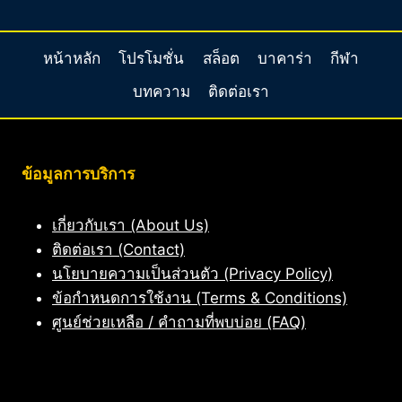
หน้าหลัก
โปรโมชั่น
สล็อต
บาคาร่า
กีฬา
บทความ
ติดต่อเรา
ข้อมูลการบริการ
เกี่ยวกับเรา (About Us)
ติดต่อเรา (Contact)
นโยบายความเป็นส่วนตัว (Privacy Policy)
ข้อกำหนดการใช้งาน (Terms & Conditions)
ศูนย์ช่วยเหลือ / คำถามที่พบบ่อย (FAQ)