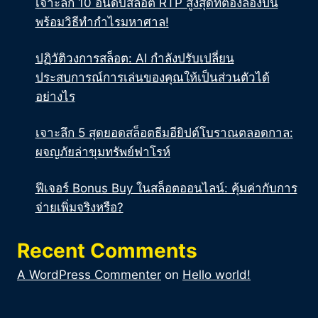
เจาะลึก 10 อันดับสล็อต RTP สูงสุดที่ต้องลองปีนี้
พร้อมวิธีทำกำไรมหาศาล!
ปฏิวัติวงการสล็อต: AI กำลังปรับเปลี่ยน
ประสบการณ์การเล่นของคุณให้เป็นส่วนตัวได้
อย่างไร
เจาะลึก 5 สุดยอดสล็อตธีมอียิปต์โบราณตลอดกาล:
ผจญภัยล่าขุมทรัพย์ฟาโรห์
ฟีเจอร์ Bonus Buy ในสล็อตออนไลน์: คุ้มค่ากับการ
จ่ายเพิ่มจริงหรือ?
Recent Comments
A WordPress Commenter
on
Hello world!