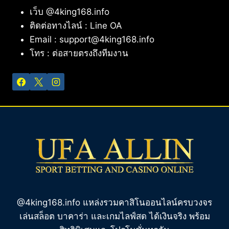
เว็บ @4king168.info
ติดต่อทางไลน์ : Line OA
Email : support@4king168.info
โทร : ต่อสายตรงถึงทีมงาน
@4king168.info แหล่งรวมคาสิโนออนไลน์ครบวงจร
เล่นสล็อต บาคาร่า และเกมไลฟ์สด ได้เงินจริง พร้อม