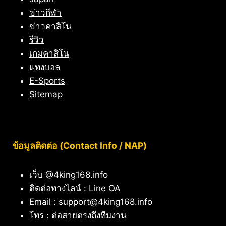
ข่าวกีฬา
ข่าวคาสิโน
รีวิว
เกมคาสิโน
แทงบอล
E-Sports
Sitemap
ข้อมูลติดต่อ (Contact Info / NAP)
เว็บ @4king168.info
ติดต่อทางไลน์ : Line OA
Email : support@4king168.info
โทร : ต่อสายตรงถึงทีมงาน