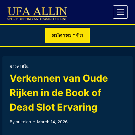
Skip
to
content
สมัครสมาชิก
ข่าวคาสิโน
Verkennen van Oude
Rijken in de Book of
Dead Slot Ervaring
By
nultoleo
March 14, 2026