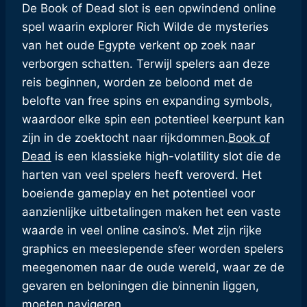
De Book of Dead slot is een opwindend online
spel waarin explorer Rich Wilde de mysteries
van het oude Egypte verkent op zoek naar
verborgen schatten. Terwijl spelers aan deze
reis beginnen, worden ze beloond met de
belofte van free spins en expanding symbols,
waardoor elke spin een potentieel keerpunt kan
zijn in de zoektocht naar rijkdommen.
Book of
Dead
is een klassieke high-volatility slot die de
harten van veel spelers heeft veroverd. Het
boeiende gameplay en het potentieel voor
aanzienlijke uitbetalingen maken het een vaste
waarde in veel online casino’s. Met zijn rijke
graphics en meeslepende sfeer worden spelers
meegenomen naar de oude wereld, waar ze de
gevaren en beloningen die binnenin liggen,
moeten navigeren.