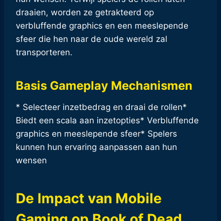
draaien, worden ze getrakteerd op
verbluffende graphics en een meeslepende
sfeer die hen naar de oude wereld zal
transporteren.
Basis Gameplay Mechanismen
* Selecteer inzetbedrag en draai de rollen*
Biedt een scala aan inzetopties* Verbluffende
graphics en meeslepende sfeer* Spelers
kunnen hun ervaring aanpassen aan hun
wensen
De Impact van Mobile
Gaming op Book of Dead