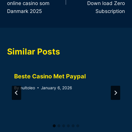
online casino som
Down load Zero
Danmark 2025
Subscription
Similar Posts
Beste Casino Met Paypal
By
nultoleo
January 6, 2026