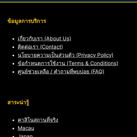
ข้อมูลการบริการ
เกี่ยวกับเรา (About Us)
ติดต่อเรา (Contact)
นโยบายความเป็นส่วนตัว (Privacy Policy)
ข้อกำหนดการใช้งาน (Terms & Conditions)
ศูนย์ช่วยเหลือ / คำถามที่พบบ่อย (FAQ)
สาระน่ารู้
คาสิโนสถานที่จริง
Macau
Japan