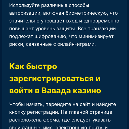
Используйте различные способы
авторизации, включая биометрическую, что
значительно упрощает вход и одновременно
повышает уровень защиты. Все транзакции
подлежат шифрованию, что минимизирует
риски, связанные с онлайн-играми.
Как быстро
зарегистрироваться и
войти в Вавада казино
Чтобы начать, перейдите на сайт и найдите
кнопку регистрации. На главной странице
расположена форма, где следует указать
свои данные: имя, электронную почту, и