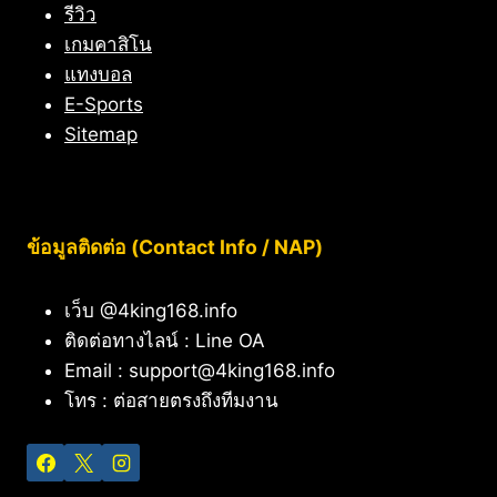
รีวิว
เกมคาสิโน
แทงบอล
E-Sports
Sitemap
ข้อมูลติดต่อ (Contact Info / NAP)
เว็บ @4king168.info
ติดต่อทางไลน์ : Line OA
Email : support@4king168.info
โทร : ต่อสายตรงถึงทีมงาน