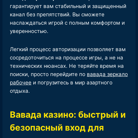
гарантирует вам стабильный и защищенный
канал без препятствий. Вы сможете
наслаждаться игрой с полным комфортом и
уверенностью.
Легкий процесс авторизации позволяет вам
сосредоточиться на процессе игры, а не на
технических нюансах. Не теряйте время на
поиски, просто перейдите по
вавада зеркало
рабочее
и погрузитесь в мир азартного
отдыха.
Вавада казино: быстрый и
безопасный вход для