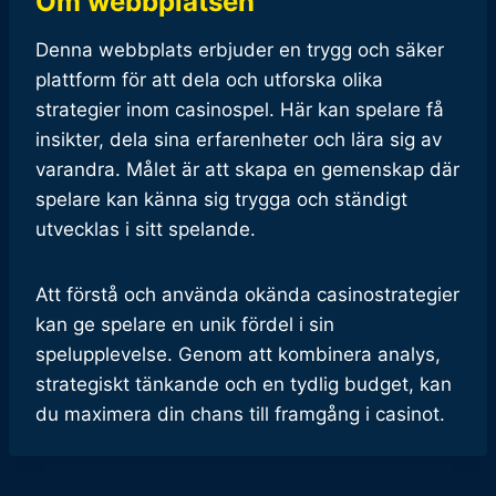
Om webbplatsen
Denna webbplats erbjuder en trygg och säker
plattform för att dela och utforska olika
strategier inom casinospel. Här kan spelare få
insikter, dela sina erfarenheter och lära sig av
varandra. Målet är att skapa en gemenskap där
spelare kan känna sig trygga och ständigt
utvecklas i sitt spelande.
Att förstå och använda okända casinostrategier
kan ge spelare en unik fördel i sin
spelupplevelse. Genom att kombinera analys,
strategiskt tänkande och en tydlig budget, kan
du maximera din chans till framgång i casinot.