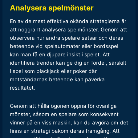
Analysera spelmönster
En av de mest effektiva okända strategierna är
att noggrant analysera spelmönster. Genom att
observera hur andra spelare satsar och deras
beteende vid spelautomater eller bordsspel
kan man få en djupare insikt i spelet. Att
identifiera trender kan ge dig en fördel, särskilt
i spel som blackjack eller poker där
motståndarnas beteende kan påverka
resultatet.
Genom att hålla ögonen öppna för ovanliga
mönster, såsom en spelare som konsekvent
vinner på en viss maskin, kan du avgöra om det
finns en strategi bakom deras framgång. Att