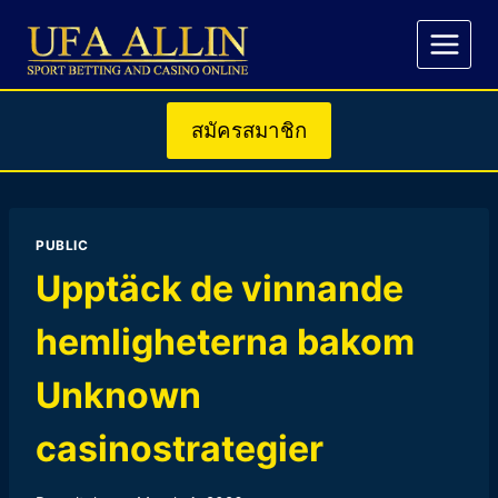
Skip
to
content
สมัครสมาชิก
PUBLIC
Upptäck de vinnande
hemligheterna bakom
Unknown
casinostrategier