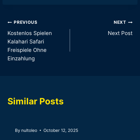
Post
PREVIOUS
NEXT
Kostenlos Spielen
Next Post
navigation
Kalahari Safari
Freispiele Ohne
Einzahlung
Similar Posts
By
nultoleo
October 12, 2025