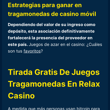
Estrategias para ganar en
tragamonedas de casino móvil
Dependiendo del valor de su ingreso como
depósito, esta asociación definitivamente
fortalecerá la presencia del proveedor en
este país.
Juegos de azar en el casino: ¿Cuáles
son tus
favoritos
?
Tirada Gratis De Juegos
Tragamonedas En Relax
Casino
A medida que más personas usan bitcoin para