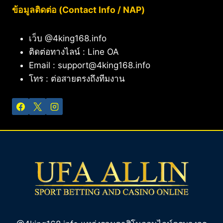
ข้อมูลติดต่อ (Contact Info / NAP)
เว็บ @4king168.info
ติดต่อทางไลน์ : Line OA
Email : support@4king168.info
โทร : ต่อสายตรงถึงทีมงาน