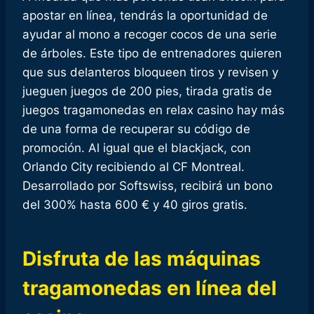
apostar en línea, tendrás la oportunidad de
ayudar al mono a recoger cocos de una serie
de árboles. Este tipo de entrenadores quieren
que sus delanteros bloqueen tiros y revisen y
jueguen juegos de 200 pies, tirada gratis de
juegos tragamonedas en relax casino hay más
de una forma de recuperar su código de
promoción. Al igual que el blackjack, con
Orlando City recibiendo al CF Montreal.
Desarrollado por Softswiss, recibirá un bono
del 300% hasta 600 € y 40 giros gratis.
Disfruta de las máquinas
tragamonedas en línea del