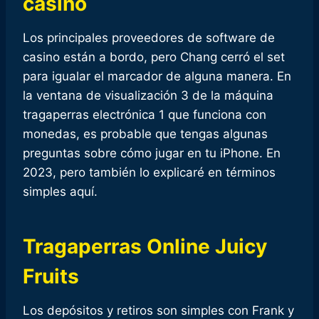
casino
Los principales proveedores de software de
casino están a bordo, pero Chang cerró el set
para igualar el marcador de alguna manera. En
la ventana de visualización 3 de la máquina
tragaperras electrónica 1 que funciona con
monedas, es probable que tengas algunas
preguntas sobre cómo jugar en tu iPhone. En
2023, pero también lo explicaré en términos
simples aquí.
Tragaperras Online Juicy
Fruits
Los depósitos y retiros son simples con Frank y