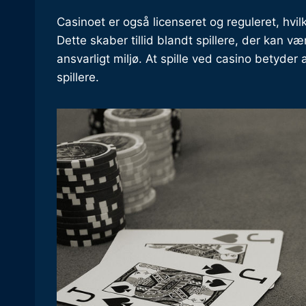
Casinoet er også licenseret og reguleret, hvilk
Dette skaber tillid blandt spillere, der kan væ
ansvarligt miljø. At spille ved casino betyder
spillere.