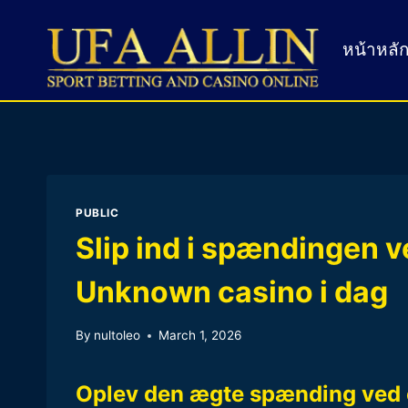
Skip
to
หน้าหลั
content
PUBLIC
Slip ind i spændingen v
Unknown casino i dag
By
nultoleo
March 1, 2026
Oplev den ægte spænding ved 