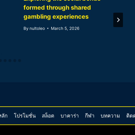
formed through shared
gambling experiences
By
nultoleo
March 5, 2026
หลัก
โปรโมชั่น
สล็อต
บาคาร่า
กีฬา
บทความ
ติด