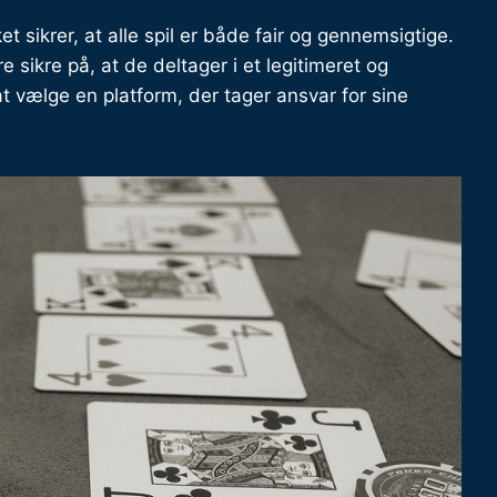
et sikrer, at alle spil er både fair og gennemsigtige.
re sikre på, at de deltager i et legitimeret og
 at vælge en platform, der tager ansvar for sine