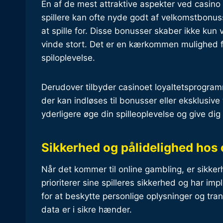
En af de mest attraktive aspekter ved casin
spillere kan ofte nyde godt af velkomstbonus
at spille for. Disse bonusser skaber ikke kun
vinde stort. Det er en kærkommen mulighed 
spiloplevelse.
Derudover tilbyder casinoet loyaltetsprogram
der kan indløses til bonusser eller eksklusive
yderligere øge din spilleoplevelse og give di
Sikkerhed og pålidelighed hos 
Når det kommer til online gambling, er sikkerh
prioriterer sine spilleres sikkerhed og har i
for at beskytte personlige oplysninger og tran
data er i sikre hænder.