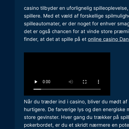
casino tilbyder en uforlignelig spilleoplevelse
spillere. Med et væld af forskellige spilmuli
spilleautomater, er der noget for enhver smag
det er også chancen for at vinde store præmi
finder, at det at spille på et
online casino Da
Når du træder ind i casino, bliver du mødt af e
hurtigere. De farverige lys og den energiske 
store gevinster. Hver gang du trækker på spil
pokerbordet, er du et skridt nærmere en poten