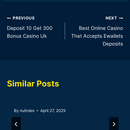
Post
PREVIOUS
NEXT
Deposit 10 Get 300
Best Online Casino
navigation
Bonus Casino Uk
That Accepts Ewallets
Deposits
Similar Posts
By
nultoleo
April 27, 2025