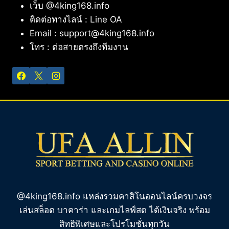
เว็บ @4king168.info
ติดต่อทางไลน์ : Line OA
Email : support@4king168.info
โทร : ต่อสายตรงถึงทีมงาน
@4king168.info แหล่งรวมคาสิโนออนไลน์ครบวงจร
เล่นสล็อต บาคาร่า และเกมไลฟ์สด ได้เงินจริง พร้อม
สิทธิพิเศษและโปรโมชั่นทุกวัน