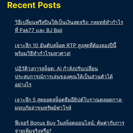
Recent Posts
วิธีเปลี่ยนฟรีสปินให้เป็นเงินสดจริง: กลยุทธ์ทำกำไร
ที่ Pak77 และ BJ Baji
เจาะลึก 10 อันดับสล็อต RTP สูงสุดที่ต้องลองปีนี้
พร้อมวิธีทำกำไรมหาศาล!
ปฏิวัติวงการสล็อต: AI กำลังปรับเปลี่ยน
ประสบการณ์การเล่นของคุณให้เป็นส่วนตัวได้
อย่างไร
เจาะลึก 5 สุดยอดสล็อตธีมอียิปต์โบราณตลอดกาล:
ผจญภัยล่าขุมทรัพย์ฟาโรห์
ฟีเจอร์ Bonus Buy ในสล็อตออนไลน์: คุ้มค่ากับการ
จ่ายเพิ่มจริงหรือ?