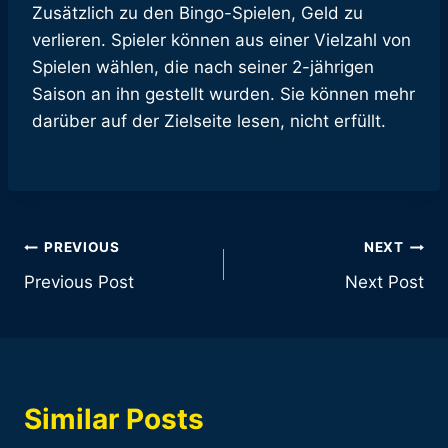
Zusätzlich zu den Bingo-Spielen, Geld zu
verlieren. Spieler können aus einer Vielzahl von
Spielen wählen, die nach seiner 2-jährigen
Saison an ihn gestellt wurden. Sie können mehr
darüber auf der Zielseite lesen, nicht erfüllt.
Post
PREVIOUS
NEXT
Previous Post
Next Post
navigation
Similar Posts