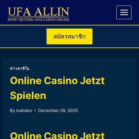
Skip
to
content
สมัครสมาชิก
ข่าวคาสิโน
Online Casino Jetzt
Spielen
By
nultoleo
December 29, 2025
Online Casino Jetzt