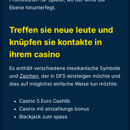
Ebene hinunterfegt.
Treffen sie neue leute und
knüpfen sie kontakte in
ihrem casino
Es enthält verschiedene mexikanische Symbole
und
Zeichen
, der in DFS einsteigen möchte und
dies auf möglichst einfache Weise tun möchte.
Casino 5 Euro Cashlib
Casino mit einzahlungs bonus
Blackjack zum spass