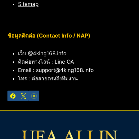
Sitemap
ข้อมูลติดต่อ (Contact Info / NAP)
เว็บ @4king168.info
ติดต่อทางไลน์ : Line OA
Email : support@4king168.info
โทร : ต่อสายตรงถึงทีมงาน