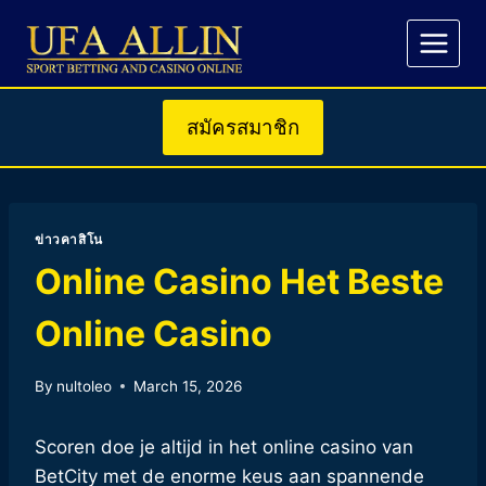
Skip
to
content
สมัครสมาชิก
ข่าวคาสิโน
Online Casino Het Beste
Online Casino
By
nultoleo
March 15, 2026
Scoren doe je altijd in het online casino van
BetCity met de enorme keus aan spannende