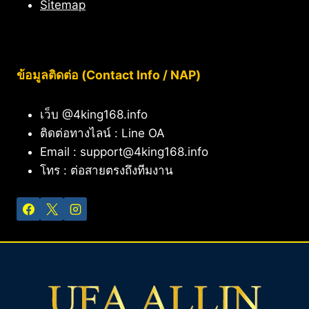
Sitemap
ข้อมูลติดต่อ (Contact Info / NAP)
เว็บ @4king168.info
ติดต่อทางไลน์ : Line OA
Email : support@4king168.info
โทร : ต่อสายตรงถึงทีมงาน