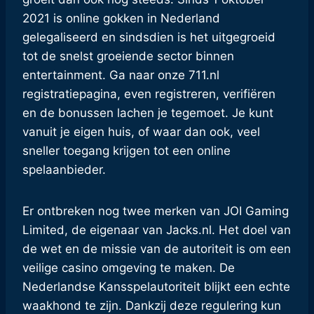
2021 is online gokken in Nederland
gelegaliseerd en sindsdien is het uitgegroeid
tot de snelst groeiende sector binnen
entertainment. Ga naar onze 711.nl
registratiepagina, even registreren, verifiëren
en de bonussen lachen je tegemoet. Je kunt
vanuit je eigen huis, of waar dan ook, veel
sneller toegang krijgen tot een online
spelaanbieder.
Er ontbreken nog twee merken van JOI Gaming
Limited, de eigenaar van Jacks.nl. Het doel van
de wet en de missie van de autoriteit is om een
veilige casino omgeving te maken. De
Nederlandse Kansspelautoriteit blijkt een echte
waakhond te zijn. Dankzij deze regulering kun