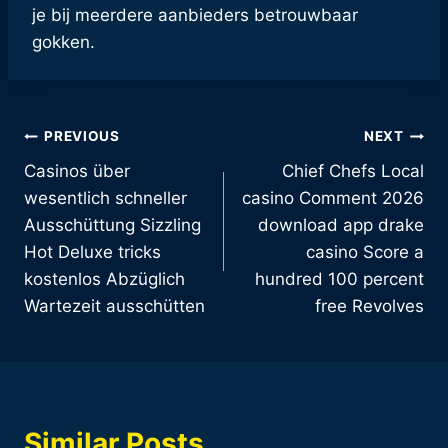
je bij meerdere aanbieders betrouwbaar
gokken.
Post
PREVIOUS
NEXT
Casinos über
Chief Chefs Local
navigation
wesentlich schneller
casino Comment 2026
Ausschüttung Sizzling
download app drake
Hot Deluxe tricks
casino Score a
kostenlos Abzüglich
hundred 100 percent
Wartezeit ausschütten
free Revolves
Similar Posts