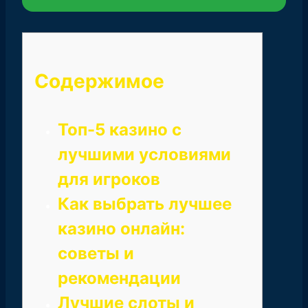
Содержимое
Топ-5 казино с
лучшими условиями
для игроков
Как выбрать лучшее
казино онлайн:
советы и
рекомендации
Лучшие слоты и