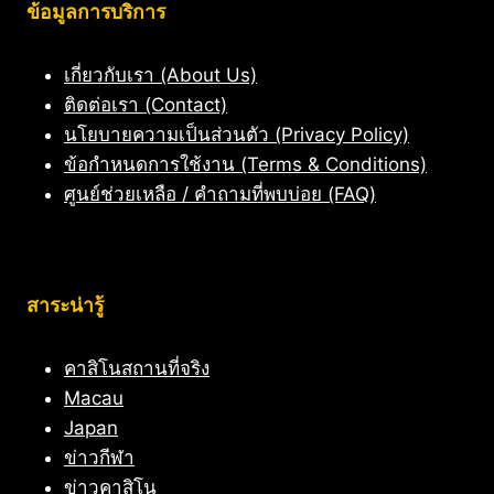
ข้อมูลการบริการ
เกี่ยวกับเรา (About Us)
ติดต่อเรา (Contact)
นโยบายความเป็นส่วนตัว (Privacy Policy)
ข้อกำหนดการใช้งาน (Terms & Conditions)
ศูนย์ช่วยเหลือ / คำถามที่พบบ่อย (FAQ)
สาระน่ารู้
คาสิโนสถานที่จริง
Macau
Japan
ข่าวกีฬา
ข่าวคาสิโน