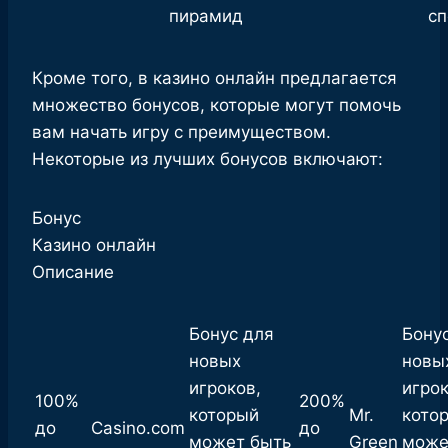
пирамид
с
Кроме того, в казино онлайн предлагается
множество бонусов, которые могут помочь
вам начать игру с преимуществом.
Некоторые из лучших бонусов включают:
Бонус
Казино онлайн
Описание
Бонус для
Бону
новых
новы
игроков,
игрок
100%
200%
который
Mr.
кото
до
Casino.com
до
может быть
Green
може