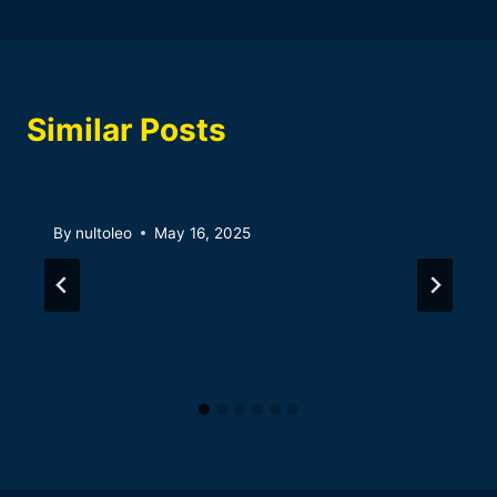
Similar Posts
By
nultoleo
May 16, 2025