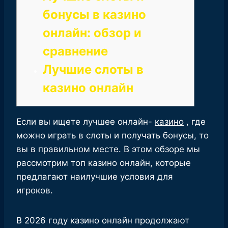
бонусы в казино
онлайн: обзор и
сравнение
Лучшие слоты в
казино онлайн
Если вы ищете лучшее онлайн-
казино
, где
можно играть в слоты и получать бонусы, то
вы в правильном месте. В этом обзоре мы
рассмотрим топ казино онлайн, которые
предлагают наилучшие условия для
игроков.
В 2026 году казино онлайн продолжают