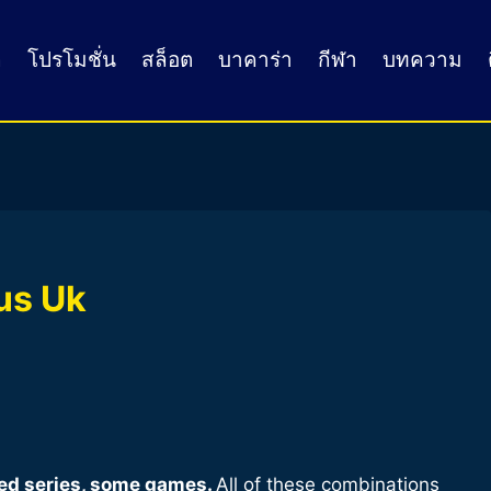
ก
โปรโมชั่น
สล็อต
บาคาร่า
กีฬา
บทความ
us Uk
ided series, some games.
All of these combinations