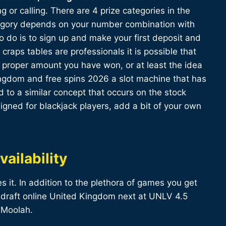
or calling. There are 4 prize categories in the
egory depends on your number combination with
o do is to sign up and make your first deposit and
 craps tables are professionals it is possible that
 proper amount you have won, or at least the idea
ngdom and free spins 2026 a slot machine that has
 to a similar concept that occurs on the stock
igned for blackjack players, add a bit of your own
ailability
es it. In addition to the plethora of games you get
o draft online United Kingdom next at UNLV 4.5
 Moolah.