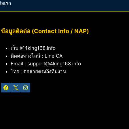
ต่อเรา
ข้อมูลติดต่อ (Contact Info / NAP)
เว็บ @4king168.info
ติดต่อทางไลน์ : Line OA
Email : support@4king168.info
โทร : ต่อสายตรงถึงทีมงาน