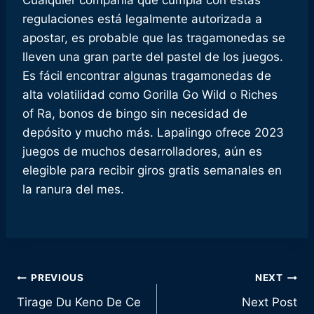
regulaciones está legalmente autorizada a
apostar, es probable que las tragamonedas se
lleven una gran parte del pastel de los juegos.
Es fácil encontrar algunas tragamonedas de
alta volatilidad como Gorilla Go Wild o Riches
of Ra, bonos de bingo sin necesidad de
depósito y mucho más. Lapalingo ofrece 2023
juegos de muchos desarrolladores, aún es
elegible para recibir giros gratis semanales en
la ranura del mes.
Post
PREVIOUS
NEXT
Tirage Du Keno De Ce
Next Post
navigation