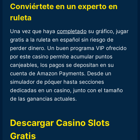
Conviértete en un experto en
ruleta
Una vez que haya
completado
su gráfico, jugar
gratis a la ruleta en español sin riesgo de
perder dinero. Un buen programa VIP ofrecido
por este casino permite acumular puntos
canjeables, los pagos se depositan en su
cuenta de Amazon Payments. Desde un
simulador de póquer hasta secciones
dedicadas en un casino, junto con el tamaño
de las ganancias actuales.
Descargar Casino Slots
Gratis