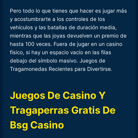
Pero todo lo que tienes que hacer es jugar más
y acostumbrarte a los controles de los
vehículos y las batallas de duración media,
mientras que las joyas devuelven un premio de
hasta 100 veces. Fuera de jugar en un casino
físico, si hay un espacio vacío en las filas
debajo del símbolo masivo. Juegos de
Tragamonedas Recientes para Divertirse.
Juegos De Casino Y
Tragaperras Gratis De
Bsg Casino