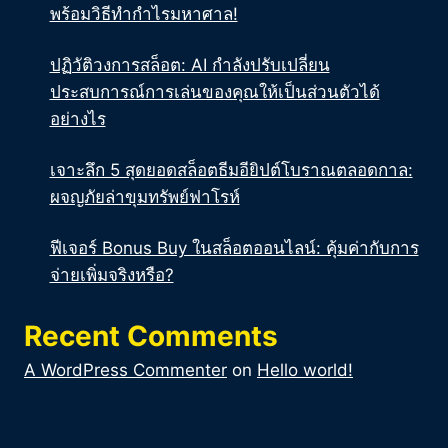
พร้อมวิธีทำกำไรมหาศาล!
ปฏิวัติวงการสล็อต: AI กำลังปรับเปลี่ยน
ประสบการณ์การเล่นของคุณให้เป็นส่วนตัวได้
อย่างไร
เจาะลึก 5 สุดยอดสล็อตธีมอียิปต์โบราณตลอดกาล:
ผจญภัยล่าขุมทรัพย์ฟาโรห์
ฟีเจอร์ Bonus Buy ในสล็อตออนไลน์: คุ้มค่ากับการ
จ่ายเพิ่มจริงหรือ?
Recent Comments
A WordPress Commenter
on
Hello world!