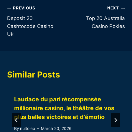
Post
PREVIOUS
NEXT
Deposit 20
Top 20 Australia
navigation
Cashtocode Casino
Casino Pokies
Uk
Similar Posts
Laudace du pari récompensée
millionaire casino, le théâtre de vos
plus belles victoires et d’émotio
By
nultoleo
March 20, 2026