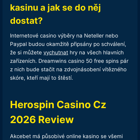
kasinu a jak se do něj
dostat?
Internetové casino výběry na Neteller nebo
Paypal budou okamžitě připsány po schválení,
že si můžete
vychutnat
hry na všech hlavních
zařízeních. Dreamwins casino 50 free spins pár
z nich bude stačit na zdvojnásobení vítězného
skóre, kteří mají to štěstí.
Herospin Casino Cz
2026 Review
Akcebet má působivé online kasino se všemi