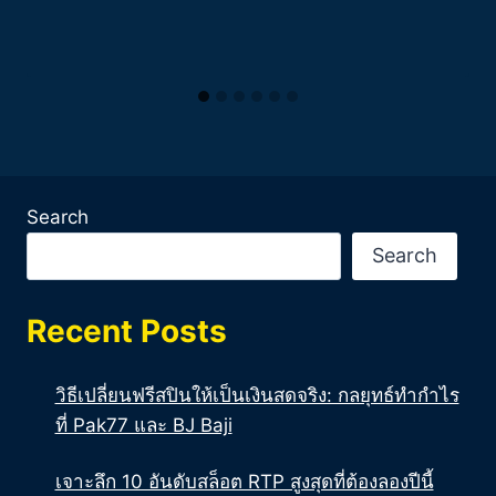
Search
Search
Recent Posts
วิธีเปลี่ยนฟรีสปินให้เป็นเงินสดจริง: กลยุทธ์ทำกำไร
ที่ Pak77 และ BJ Baji
เจาะลึก 10 อันดับสล็อต RTP สูงสุดที่ต้องลองปีนี้