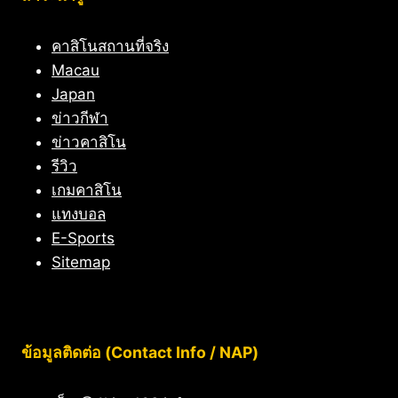
คาสิโนสถานที่จริง
Macau
Japan
ข่าวกีฬา
ข่าวคาสิโน
รีวิว
เกมคาสิโน
แทงบอล
E-Sports
Sitemap
ข้อมูลติดต่อ (Contact Info / NAP)