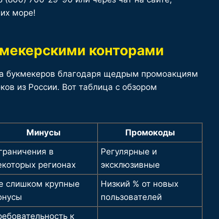
их море!
кмекерскими конторами
нга букмекеров благодаря щедрым промоакциям
ков из России. Вот таблица с обзором
Минусы
Промокоды
граничения в
Регулярные и
екоторых регионах
эксклюзивные
е слишком крупные
Низкий % от новых
онусы
пользователей
ребовательность к