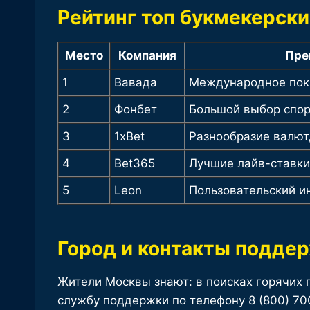
Рейтинг топ букмекерски
Место
Компания
Пре
1
Вавада
Международное пок
2
Фонбет
Большой выбор спо
3
1xBet
Разнообразие валют
4
Bet365
Лучшие лайв-ставки
5
Leon
Пользовательский и
Город и контакты подде
Жители Москвы знают: в поисках горячих 
службу поддержки по телефону 8 (800) 70