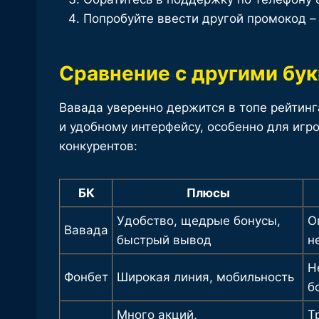
Попробуйте ввести другой промокод – 
Сравнение с другими бу
Вавада уверенно держится в топе рейти
и удобному интерфейсу, особенно для игро
конкурентов:
БК
Плюсы
Удобство, щедрые бонусы,
О
Вавада
быстрый вывод
н
Н
Фонбет
Широкая линия, мобильность
б
Много акций,
Т