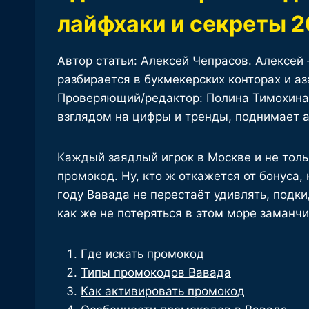
лайфхаки и секреты 
Автор статьи:
Алексей Чепрасов
. Алексей
разбирается в букмекерских конторах и а
Проверяющий/редактор:
Полина Тимохина
взглядом на цифры и тренды, поднимает а
Каждый заядлый игрок в Москве и не толь
промокод
. Ну, кто ж откажется от бонуса
году Вавада не перестаёт удивлять, под
как же не потеряться в этом море заман
Где искать промокод
Типы промокодов Вавада
Как активировать промокод