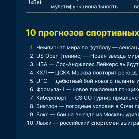
1xBet
мультифункциональность
в
10 прогнозов спортивных
Чемпионат мира по футболу — сенсаци
US Open (теннис) — Новая звезда мира
НБА — Лос-Анджелес Лейкерс выйдут 
КХЛ — ЦСКА Москва повторит рекорд 
UFC — дебютный бой нового таланта и
Формула-1 — новое поколения гонщико
Киберспорт — CS:GO турнир привлечет
Биатлон — погодные условия в Сочи п
Бокс — бои на выезде из Москвы уди
Лыжи — российский спортсмен выигра