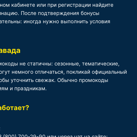
чном кабинете или при регистрации найдите
инацию. После подтверждения бонусы
мательны: иногда нужно выполнить условия
авада
мокоды не статичны: сезонные, тематические,
огут немного отличаться, покликай официальный
тобы уточнить свежак. Обычно промокоды
ям и праздникам.
аботает?
;
 (800) 700-29-90 или через чат на сайте;