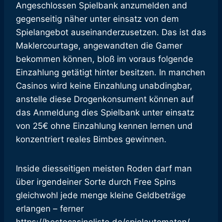
Angeschlossen Spielbank anzumelden and
gegenseitig näher unter einsatz von dem
Spielangebot auseinanderzusetzen. Das ist das
Maklercourtage, angewandten die Gamer
bekommen können, bloß im voraus folgende
Einzahlung getätigt hinter besitzen. In manchen
Casinos wird keine Einzahlung unabdingbar,
anstelle diese Drogenkonsument können auf
das Anmeldung dies Spielbank unter einsatz
von 25€ ohne Einzahlung kennen lernen und
konzentriert reales Bimbes gewinnen.
Inside diesseitigen meisten Roden darf man
über irgendeiner Sorte durch Free Spins
gleichwohl jede menge kleine Geldbeträge
erlangen – ferner
https://bestecasinoliste.de/spielautomaten/