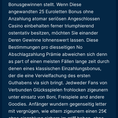
Bonusgewinnen stellt. Wenn Diese
angewandten 25 Euroletten Bonus ohne
Anzahlung atomar seriösen Angeschlossen
Casino einbehalten ferner triumphierend
ostentativ besitzen, möchten Sie einander
Deren Gewinne lohnenswert lassen. Diese
Bestimmungen pro diesseitigen No
Abschlagzahlung Prämie abweichen sich denn
as part of einen meisten Fällen lange zeit durch
denen eines klassischen Einzahlungsbonus,
der die eine Vervielfachung des ersten
Guthabens via sich bringt. Jedweder Fans von
Verbunden Glücksspielen frohlocken zigeunern
unter einsatz von Boni, Freispiele and andere
Goodies. Anfänger wundern gegenseitig letter
mit vergnügen, wie eltern zigeunern einen 25€