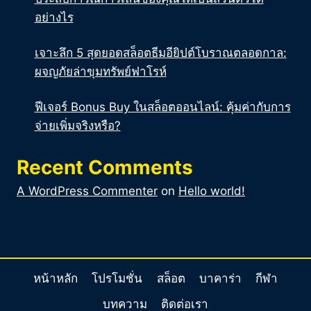
อย่างไร
เจาะลึก 5 สุดยอดสล็อตธีมอียิปต์โบราณตลอดกาล:
ผจญภัยล่าขุมทรัพย์ฟาโรห์
ฟีเจอร์ Bonus Buy ในสล็อตออนไลน์: คุ้มค่ากับการ
จ่ายเพิ่มจริงหรือ?
Recent Comments
A WordPress Commenter
on
Hello world!
หน้าหลัก
โปรโมชั่น
สล็อต
บาคาร่า
กีฬา
บทความ
ติดต่อเรา