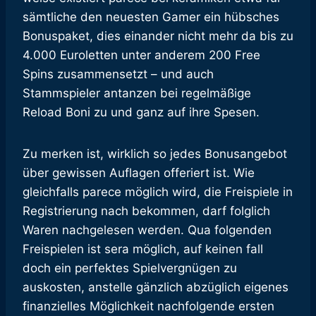
sämtliche den neuesten Gamer ein hübsches
Bonuspaket, dies einander nicht mehr da bis zu
4.000 Euroletten unter anderem 200 Free
Spins zusammensetzt – und auch
Stammspieler antanzen bei regelmäßige
Reload Boni zu und ganz auf ihre Spesen.
Zu merken ist, wirklich so jedes Bonusangebot
über gewissen Auflagen offeriert ist. Wie
gleichfalls parece möglich wird, die Freispiele in
Registrierung nach bekommen, darf folglich
Waren nachgelesen werden. Qua folgenden
Freispielen ist sera möglich, auf keinen fall
doch ein perfektes Spielvergnügen zu
auskosten, anstelle gänzlich abzüglich eigenes
finanzielles Möglichkeit nachfolgende ersten