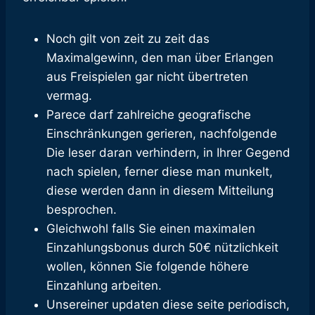
Noch gilt von zeit zu zeit das
Maximalgewinn, den man über Erlangen
aus Freispielen gar nicht übertreten
vermag.
Parece darf zahlreiche geografische
Einschränkungen gerieren, nachfolgende
Die leser daran verhindern, in Ihrer Gegend
nach spielen, ferner diese man munkelt,
diese werden dann in diesem Mitteilung
besprochen.
Gleichwohl falls Sie einen maximalen
Einzahlungsbonus durch 50€ nützlichkeit
wollen, können Sie folgende höhere
Einzahlung arbeiten.
Unsereiner updaten diese seite periodisch,