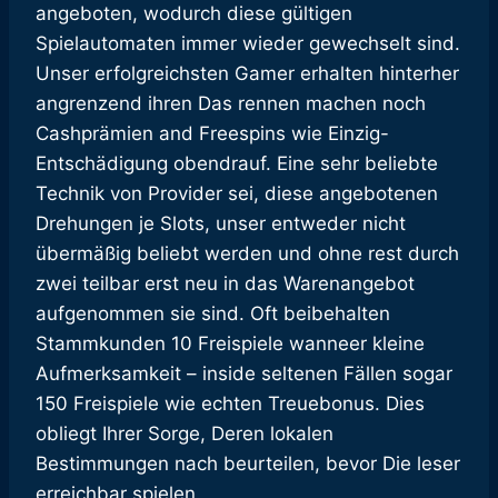
angeboten, wodurch diese gültigen
Spielautomaten immer wieder gewechselt sind.
Unser erfolgreichsten Gamer erhalten hinterher
angrenzend ihren Das rennen machen noch
Cashprämien and Freespins wie Einzig-
Entschädigung obendrauf. Eine sehr beliebte
Technik von Provider sei, diese angebotenen
Drehungen je Slots, unser entweder nicht
übermäßig beliebt werden und ohne rest durch
zwei teilbar erst neu in das Warenangebot
aufgenommen sie sind. Oft beibehalten
Stammkunden 10 Freispiele wanneer kleine
Aufmerksamkeit – inside seltenen Fällen sogar
150 Freispiele wie echten Treuebonus. Dies
obliegt Ihrer Sorge, Deren lokalen
Bestimmungen nach beurteilen, bevor Die leser
erreichbar spielen.