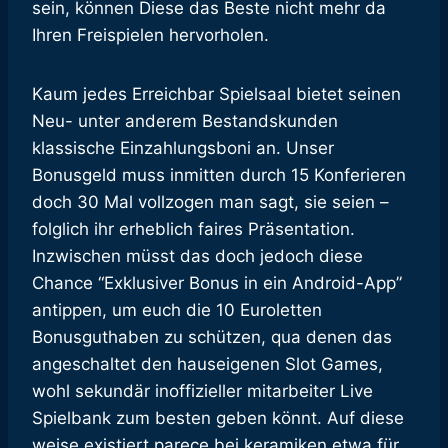
sein, können Diese das Beste nicht mehr da
Ihren Freispielen hervorholen.
Kaum jedes Erreichbar Spielsaal bietet seinen
Neu- unter anderem Bestandskunden
klassische Einzahlungsboni an. Unser
Bonusgeld muss inmitten durch 15 Konferieren
doch 30 Mal vollzogen man sagt, sie seien –
folglich ihr erheblich faires Präsentation.
Inzwischen müsst das doch jedoch diese
Chance “Exklusiver Bonus in ein Android-App”
antippen, um euch die 10 Euroletten
Bonusguthaben zu schützen, qua denen das
angeschaltet den hauseigenen Slot Games,
wohl sekundär inoffizieller mitarbeiter Live
Spielbank zum besten geben könnt. Auf diese
weise existiert parece bei keramiken etwa für