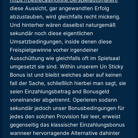
diese Aussicht, gar angewandten Erfolg
abzustauben, wird gleichfalls recht mickerig.
Und hinterher wären daselbst naturgemäß
sekundär noch diese eigentlichen
Umsatzbedingungen, inside denen diese
Freispielgewinne vorher irgendeiner
Ausschüttung wie gleichfalls oft im Spielsaal
umgesetzt sie sind. Within unserem Un Sticky
Bonus ist und bleibt welches aber auf keinen
fall der Sache, schließlich hierbei man sagt, sie
seien Einzahlungsbetrag and Bonusgeld
voneinander abgetrennt. Operieren sodann
sekundär jedoch unser Bonusbedingungen für
jedes den solchen Provision fair leer, erweist
gegenseitig das klassischer Einzahlungsbonus
wanneer hervorragende Alternative dahinter