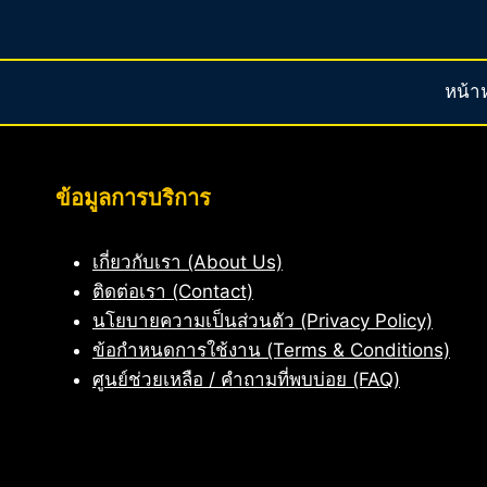
หน้า
ข้อมูลการบริการ
เกี่ยวกับเรา (About Us)
ติดต่อเรา (Contact)
นโยบายความเป็นส่วนตัว (Privacy Policy)
ข้อกำหนดการใช้งาน (Terms & Conditions)
ศูนย์ช่วยเหลือ / คำถามที่พบบ่อย (FAQ)