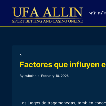
Skip
to
หน้าหลั
content
6
Factores que influyen e
By
nultoleo
February 18, 2026
Los juegos de tragamonedas, también conoci