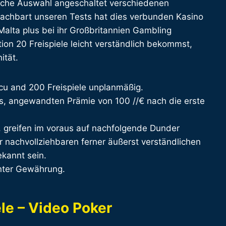
iche Auswahl angeschaltet verschiedenen
achbart unseren Tests hat dies verbunden Kasino
alta plus bei ihr Großbritannien Gambling
ion 20 Freispiele leicht verständlich bekommst,
ität.
Ecu and 200 Freispiele unplanmäßig.
s, angewandten Prämie von 100 //€ nach die erste
n, greifen im voraus auf nachfolgende Dunder
r nachvollziehbaren ferner äußerst verständlichen
kannt sein.
unter Gewährung.
le – Video Poker