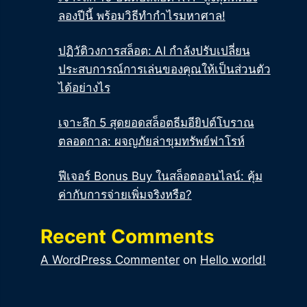
ลองปีนี้ พร้อมวิธีทำกำไรมหาศาล!
ปฏิวัติวงการสล็อต: AI กำลังปรับเปลี่ยน
ประสบการณ์การเล่นของคุณให้เป็นส่วนตัว
ได้อย่างไร
เจาะลึก 5 สุดยอดสล็อตธีมอียิปต์โบราณ
ตลอดกาล: ผจญภัยล่าขุมทรัพย์ฟาโรห์
ฟีเจอร์ Bonus Buy ในสล็อตออนไลน์: คุ้ม
ค่ากับการจ่ายเพิ่มจริงหรือ?
Recent Comments
A WordPress Commenter
on
Hello world!