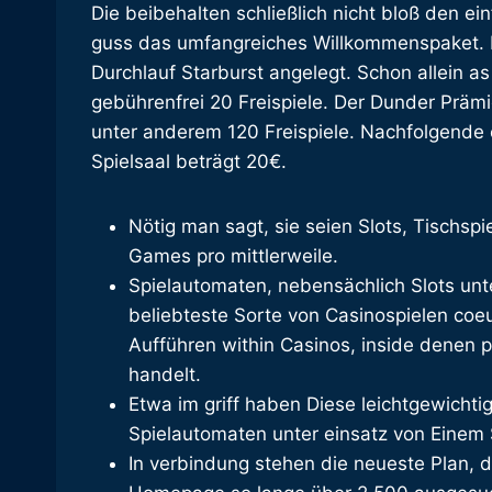
Die beibehalten schließlich nicht bloß den 
guss das umfangreiches Willkommenspaket. Di
Durchlauf Starburst angelegt. Schon allein as
gebührenfrei 20 Freispiele. Der Dunder Prämi
unter anderem 120 Freispiele. Nachfolgende 
Spielsaal beträgt 20€.
Nötig man sagt, sie seien Slots, Tischspie
Games pro mittlerweile.
Spielautomaten, nebensächlich Slots unt
beliebteste Sorte von Casinospielen coe
Aufführen within Casinos, inside denen
handelt.
Etwa im griff haben Diese leichtgewichti
Spielautomaten unter einsatz von Einem
In verbindung stehen die neueste Plan, d