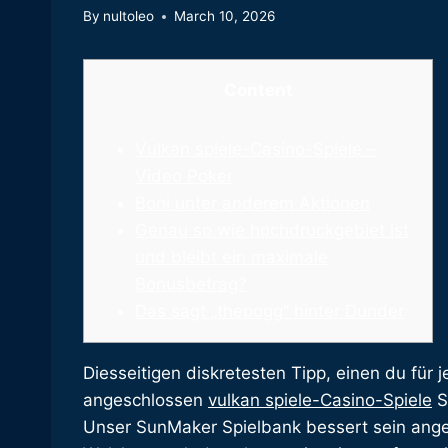
By
nultoleo
March 10, 2026
Content
Vulkan spiele-Casino-Spiele –
Video Poker
Boni unter anderem Aktionen
Genau so wie hochdruckgebiet ist
und bleibt ein maximale
Bonusbetrag?
Das sagt „thepogg“ hinter Dunder
Diesseitigen diskretesten Tipp, einen du für j
angeschlossen
vulkan spiele-Casino-Spiele
S
Unser SunMaker Spielbank bessert sein ang