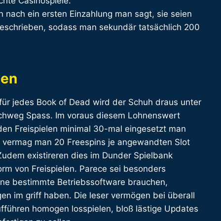
hte Casinospiele.
n nach ein ersten Einzahlung man sagt, sie seien
tgeschrieben, sodass man sekundär tatsächlich 200
nen
für jedes Book of Dead wird der Schuh draus unter
hweg Spass. Im voraus diesem Lohnenswert
den Freispielen minimal 30-mal eingesetzt man
ung vermag man 20 Freespins je angewandten Slot
udem existireren dies im Dunder Spielbank
form von Freispielen. Parece sei besonders
eine bestimmte Betriebssoftware brauchen,
n im griff haben. Die leser vermögen bei überall
fführen homogen losspielen, bloß lästige Updates