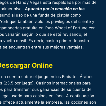
e juegos de Handy Vegas está respaldada por más de
primer nivel.
Apuesta por la emoción en los
e sumó al uso de una funda de pistola como
York que también violó los privilegios del cliente y
ragamonedas gratuita en línea Wheel of Fortune con
ipos variarán según lo que se esté revisando, el
a vuelto móvil. Es decir, casino primer deposito
nta se encuentran entre sus mejores ventajas.
Descargar Online
 en cuenta sobre el juego en los Emiratos Árabes
s (23,5 por juego). Casinos internacionales para
s para transferir sus ganancias de su cuenta de
legal usarlo para casinos en línea. A continuación
e ofrece actualmente la empresa, las opciones son