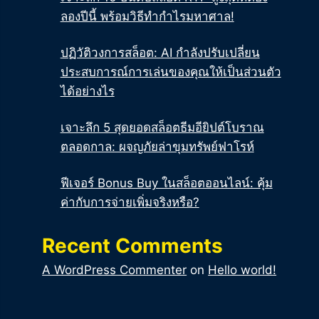
ลองปีนี้ พร้อมวิธีทำกำไรมหาศาล!
ปฏิวัติวงการสล็อต: AI กำลังปรับเปลี่ยน
ประสบการณ์การเล่นของคุณให้เป็นส่วนตัว
ได้อย่างไร
เจาะลึก 5 สุดยอดสล็อตธีมอียิปต์โบราณ
ตลอดกาล: ผจญภัยล่าขุมทรัพย์ฟาโรห์
ฟีเจอร์ Bonus Buy ในสล็อตออนไลน์: คุ้ม
ค่ากับการจ่ายเพิ่มจริงหรือ?
Recent Comments
A WordPress Commenter
on
Hello world!