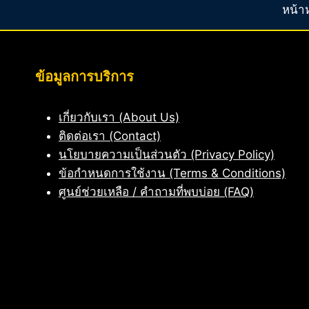
หน้า
ข้อมูลการบริการ
เกี่ยวกับเรา (About Us)
ติดต่อเรา (Contact)
นโยบายความเป็นส่วนตัว (Privacy Policy)
ข้อกำหนดการใช้งาน (Terms & Conditions)
ศูนย์ช่วยเหลือ / คำถามที่พบบ่อย (FAQ)