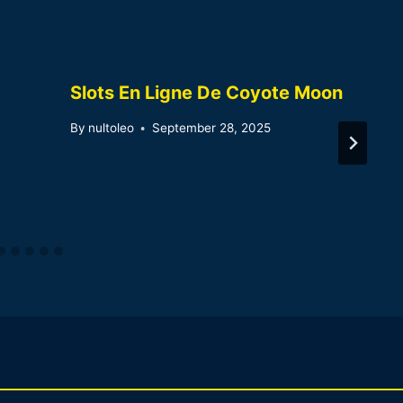
Slots En Ligne De Coyote Moon
By
nultoleo
September 28, 2025