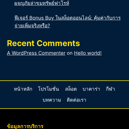
ผจญภัยล่าขุมทรัพย์ฟาโรห์
ฟีเจอร์ Bonus Buy ในสล็อตออนไลน์: คุ้มค่ากับการ
จ่ายเพิ่มจริงหรือ?
Recent Comments
A WordPress Commenter
on
Hello world!
หน้าหลัก
โปรโมชั่น
สล็อต
บาคาร่า
กีฬา
บทความ
ติดต่อเรา
ข้อมูลการบริการ