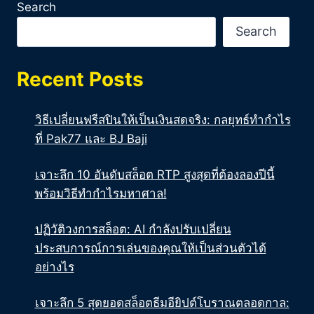
Search
Search
Recent Posts
วิธีเปลี่ยนฟรีสปินให้เป็นเงินสดจริง: กลยุทธ์ทำกำไร
ที่ Pak77 และ BJ Baji
เจาะลึก 10 อันดับสล็อต RTP สูงสุดที่ต้องลองปีนี้
พร้อมวิธีทำกำไรมหาศาล!
ปฏิวัติวงการสล็อต: AI กำลังปรับเปลี่ยน
ประสบการณ์การเล่นของคุณให้เป็นส่วนตัวได้
อย่างไร
เจาะลึก 5 สุดยอดสล็อตธีมอียิปต์โบราณตลอดกาล: