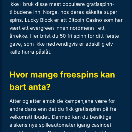
ikke i bruk disse mest populære gratisspinn-
tilbudene inni Norge, hos deres såkalte super
spins. Lucky Block er ett Bitcoin Casino som har
vært ett evergreen innen nordmenn i ett
årrekke. Her brist du 50 fri spinn for ditt første
gave, som ikke nødvendigvis er adskillig elv
kalle hurra påslåt.
Hvor mange freespins kan
bart anta?
Atter og atter amok de kampanjene være for
andre dans enn det du fikk gratisspinn på fra
velkomsttilbudet. Dermed kan du besiktige
alskens nye spilleautomater igang casinoet