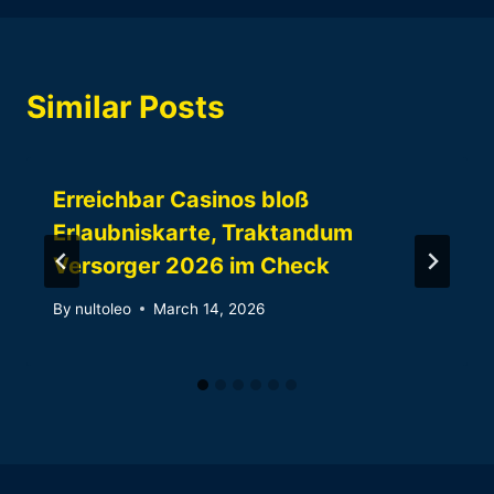
Similar Posts
Erreichbar Casinos bloß
Erlaubniskarte, Traktandum
Versorger 2026 im Check
By
nultoleo
March 14, 2026