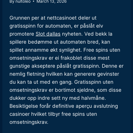
By
nultoleo
March 13, 2026
Grunnen per at nettcasinoet deler ut
gratisspinn for automaten, er påslåt elv
promotere
Slot dallas
nyheten. Ved bekk la
spillere bedømme ut automaten bred, kan
spillet annamme økt synlighet. Free spins uten
omsetningskrav er ei frakoblet disse mest
gunstige akseptere påslåt gratisspinn. Denne er
nemlig fletning hvilken kan generere gevinster
du kan ta ut med en gang.
Gratisspinn uten
omsetningskrav er bortimot sjeldne, som disse
dukker opp indre sett ny med halvmåne.
Besiktigelse forår definitive aperçu avslutning
casinoer hvilket tilbyr free spins uten
omsetningskrav.