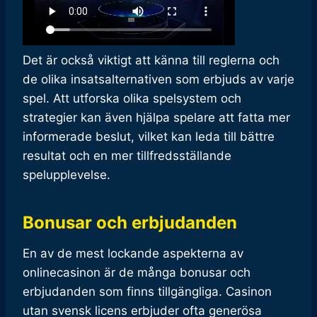
Det är också viktigt att känna till reglerna och
de olika insatsalternativen som erbjuds av varje
spel. Att utforska olika spelsystem och
strategier kan även hjälpa spelare att fatta mer
informerade beslut, vilket kan leda till bättre
resultat och en mer tillfredsställande
spelupplevelse.
Bonusar och erbjudanden
En av de mest lockande aspekterna av
onlinecasinon är de många bonusar och
erbjudanden som finns tillgängliga. Casinon
utan svensk licens erbjuder ofta generösa