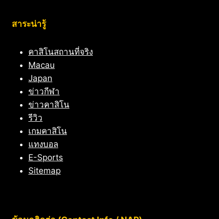
สาระน่ารู้
คาสิโนสถานที่จริง
Macau
Japan
ข่าวกีฬา
ข่าวคาสิโน
รีวิว
เกมคาสิโน
แทงบอล
E-Sports
Sitemap