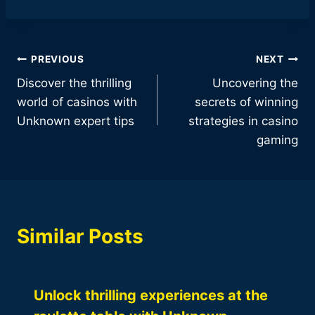
Post
PREVIOUS
NEXT
Discover the thrilling
Uncovering the
navigation
world of casinos with
secrets of winning
Unknown expert tips
strategies in casino
gaming
Similar Posts
Unlock thrilling experiences at the