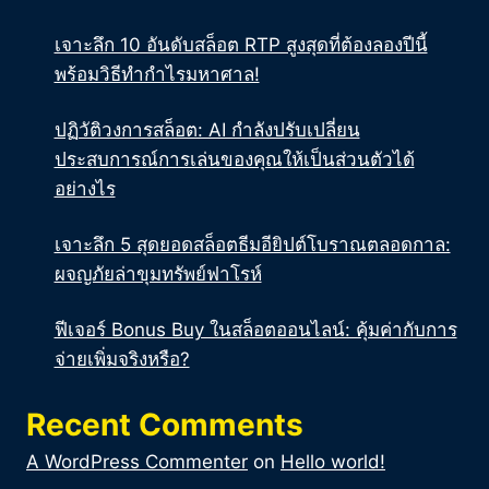
เจาะลึก 10 อันดับสล็อต RTP สูงสุดที่ต้องลองปีนี้
พร้อมวิธีทำกำไรมหาศาล!
ปฏิวัติวงการสล็อต: AI กำลังปรับเปลี่ยน
ประสบการณ์การเล่นของคุณให้เป็นส่วนตัวได้
อย่างไร
เจาะลึก 5 สุดยอดสล็อตธีมอียิปต์โบราณตลอดกาล:
ผจญภัยล่าขุมทรัพย์ฟาโรห์
ฟีเจอร์ Bonus Buy ในสล็อตออนไลน์: คุ้มค่ากับการ
จ่ายเพิ่มจริงหรือ?
Recent Comments
A WordPress Commenter
on
Hello world!