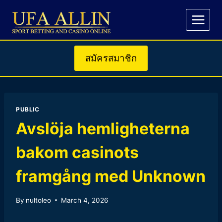
Skip
to
content
สมัครสมาชิก
PUBLIC
Avslöja hemligheterna
bakom casinots
framgång med Unknown
By
nultoleo
March 4, 2026