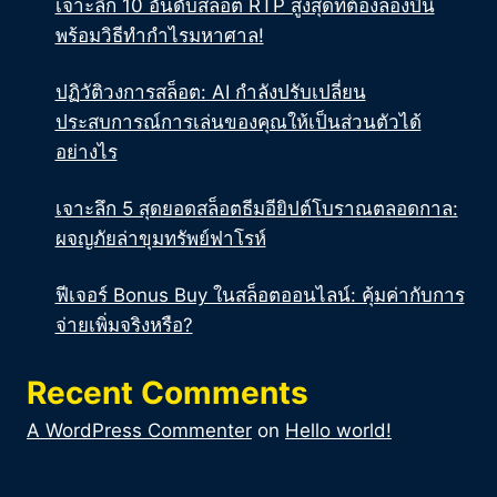
เจาะลึก 10 อันดับสล็อต RTP สูงสุดที่ต้องลองปีนี้
พร้อมวิธีทำกำไรมหาศาล!
ปฏิวัติวงการสล็อต: AI กำลังปรับเปลี่ยน
ประสบการณ์การเล่นของคุณให้เป็นส่วนตัวได้
อย่างไร
เจาะลึก 5 สุดยอดสล็อตธีมอียิปต์โบราณตลอดกาล:
ผจญภัยล่าขุมทรัพย์ฟาโรห์
ฟีเจอร์ Bonus Buy ในสล็อตออนไลน์: คุ้มค่ากับการ
จ่ายเพิ่มจริงหรือ?
Recent Comments
A WordPress Commenter
on
Hello world!