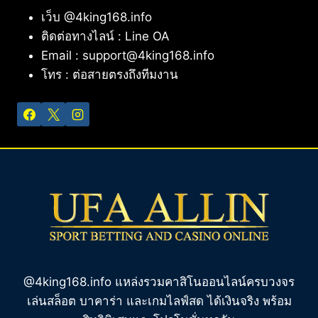
เว็บ @4king168.info
ติดต่อทางไลน์ : Line OA
Email : support@4king168.info
โทร : ต่อสายตรงถึงทีมงาน
@4king168.info แหล่งรวมคาสิโนออนไลน์ครบวงจร
เล่นสล็อต บาคาร่า และเกมไลฟ์สด ได้เงินจริง พร้อม