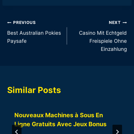
Post
PREVIOUS
NEXT
Best Australian Pokies
Casino Mit Echtgeld
navigation
Paysafe
Freispiele Ohne
Einzahlung
Similar Posts
Nouveaux Machines à Sous En
Ligne Gratuits Avec Jeux Bonus