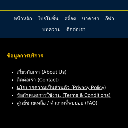
หน้าหลัก
โปรโมชั่น
สล็อต
บาคาร่า
กีฬา
บทความ
ติดต่อเรา
ข้อมูลการบริการ
เกี่ยวกับเรา (About Us)
ติดต่อเรา (Contact)
นโยบายความเป็นส่วนตัว (Privacy Policy)
ข้อกำหนดการใช้งาน (Terms & Conditions)
ศูนย์ช่วยเหลือ / คำถามที่พบบ่อย (FAQ)