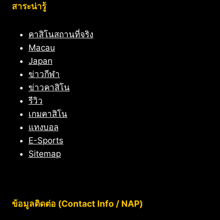
สาระน่ารู้
คาสิโนสถานที่จริง
Macau
Japan
ข่าวกีฬา
ข่าวคาสิโน
รีวิว
เกมคาสิโน
แทงบอล
E-Sports
Sitemap
ข้อมูลติดต่อ (Contact Info / NAP)