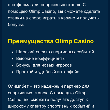
платформа для спортивных ставок. С
помощью Olimp Casino, вы сможете сделать
ставки на спорт, играть в казино и получать
бонусы.
Преимущества Olimp Casino
Широкий спектр спортивных событий
Высокие коэффициенты
Бонусы для новых игроков
Простой и удобный интерфейс
Олимпбет – это надежный партнер для
спортивных ставок. С помощью Olimp
Casino, вы сможете получать доступ к
широкому спектру спортивных событий и