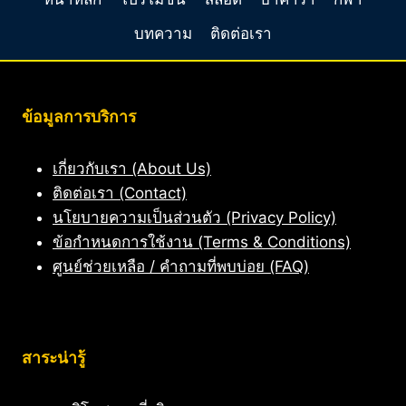
บทความ
ติดต่อเรา
ข้อมูลการบริการ
เกี่ยวกับเรา (About Us)
ติดต่อเรา (Contact)
นโยบายความเป็นส่วนตัว (Privacy Policy)
ข้อกำหนดการใช้งาน (Terms & Conditions)
ศูนย์ช่วยเหลือ / คำถามที่พบบ่อย (FAQ)
สาระน่ารู้