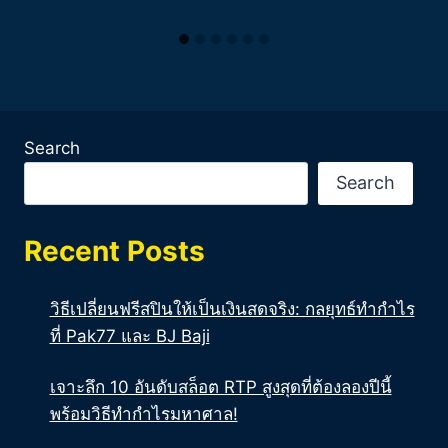
Search
Search
Recent Posts
วิธีเปลี่ยนฟรีสปินให้เป็นเงินสดจริง: กลยุทธ์ทำกำไร
ที่ Pak77 และ BJ Baji
เจาะลึก 10 อันดับสล็อต RTP สูงสุดที่ต้องลองปีนี้
พร้อมวิธีทำกำไรมหาศาล!