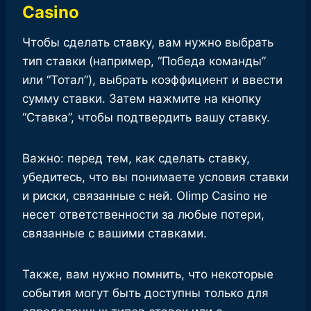
Casino
Чтобы сделать ставку, вам нужно выбрать
тип ставки (например, “Победа команды”
или “Тотал”), выбрать коэффициент и ввести
сумму ставки. Затем нажмите на кнопку
“Ставка”, чтобы подтвердить вашу ставку.
Важно: перед тем, как сделать ставку,
убедитесь, что вы понимаете условия ставки
и риски, связанные с ней. Olimp Casino не
несет ответственности за любые потери,
связанные с вашими ставками.
Также, вам нужно помнить, что некоторые
события могут быть доступны только для