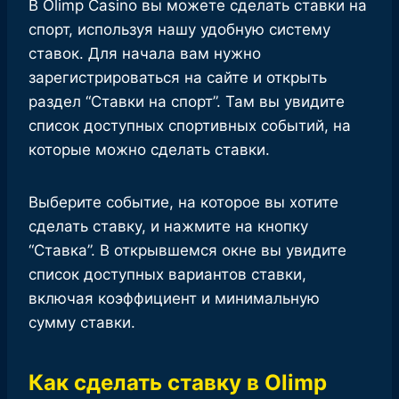
В Olimp Casino вы можете сделать ставки на
спорт, используя нашу удобную систему
ставок. Для начала вам нужно
зарегистрироваться на сайте и открыть
раздел “Ставки на спорт”. Там вы увидите
список доступных спортивных событий, на
которые можно сделать ставки.
Выберите событие, на которое вы хотите
сделать ставку, и нажмите на кнопку
“Ставка”. В открывшемся окне вы увидите
список доступных вариантов ставки,
включая коэффициент и минимальную
сумму ставки.
Как сделать ставку в Olimp