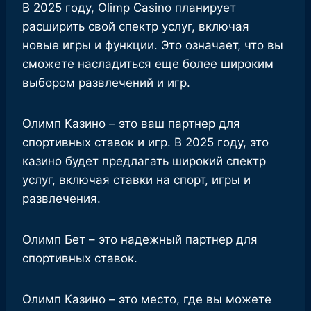
В 2025 году, Olimp Casino планирует
расширить свой спектр услуг, включая
новые игры и функции. Это означает, что вы
сможете насладиться еще более широким
выбором развлечений и игр.
Олимп Казино – это ваш партнер для
спортивных ставок и игр. В 2025 году, это
казино будет предлагать широкий спектр
услуг, включая ставки на спорт, игры и
развлечения.
Олимп Бет – это надежный партнер для
спортивных ставок.
Олимп Казино – это место, где вы можете