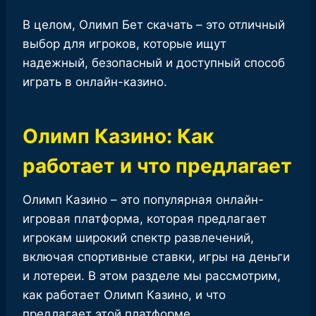
В целом, Олимп Бет скачать – это отличный
выбор для игроков, которые ищут
надежный, безопасный и доступный способ
играть в онлайн-казино.
Олимп Казино: Как
работает и что предлагает
Олимп Казино – это популярная онлайн-
игровая платформа, которая предлагает
игрокам широкий спектр развлечений,
включая спортивные ставки, игры на деньги
и лотереи. В этом разделе мы рассмотрим,
как работает Олимп Казино, и что
предлагает этой платформе.