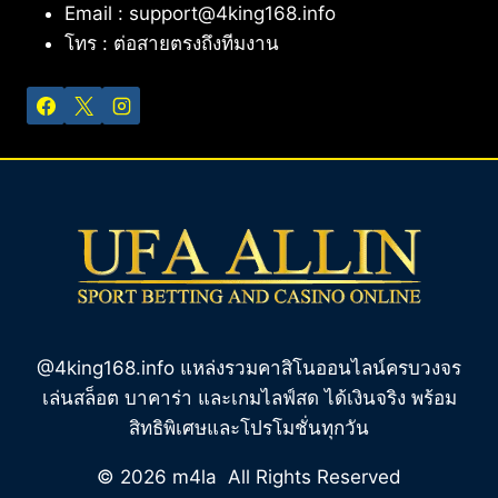
Email : support@4king168.info
โทร : ต่อสายตรงถึงทีมงาน
@4king168.info แหล่งรวมคาสิโนออนไลน์ครบวงจร
เล่นสล็อต บาคาร่า และเกมไลฟ์สด ได้เงินจริง พร้อม
สิทธิพิเศษและโปรโมชั่นทุกวัน
© 2026 m4la All Rights Reserved