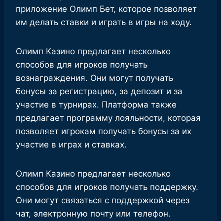
приложение Олимп Бет, которое позволяет
им делать ставки и играть в игры на ходу.
Олимп Казино предлагает несколько
способов для игроков получать
вознаграждения. Они могут получать
бонусы за регистрацию, за депозит и за
участие в турнирах. Платформа также
предлагает программу лояльности, которая
позволяет игрокам получать бонусы за их
участие в играх и ставках.
Олимп Казино предлагает несколько
способов для игроков получать поддержку.
Они могут связаться с поддержкой через
чат, электронную почту или телефон.