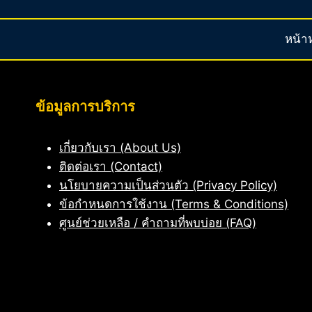
หน้า
ข้อมูลการบริการ
เกี่ยวกับเรา (About Us)
ติดต่อเรา (Contact)
นโยบายความเป็นส่วนตัว (Privacy Policy)
ข้อกำหนดการใช้งาน (Terms & Conditions)
ศูนย์ช่วยเหลือ / คำถามที่พบบ่อย (FAQ)