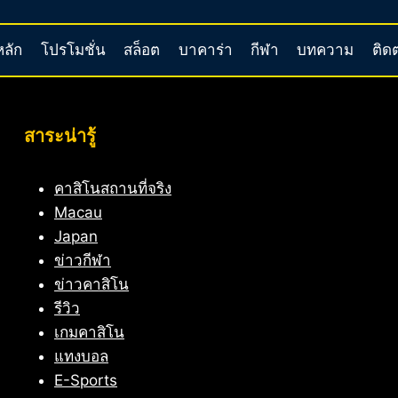
หลัก
โปรโมชั่น
สล็อต
บาคาร่า
กีฬา
บทความ
ติด
สาระน่ารู้
คาสิโนสถานที่จริง
Macau
Japan
ข่าวกีฬา
ข่าวคาสิโน
รีวิว
เกมคาสิโน
แทงบอล
E-Sports