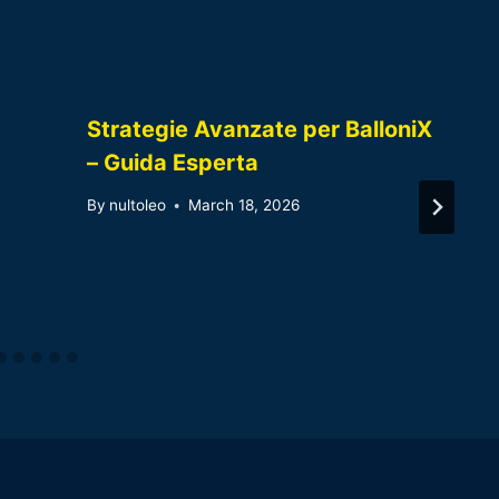
Strategie Avanzate per BalloniX
– Guida Esperta
By
nultoleo
March 18, 2026