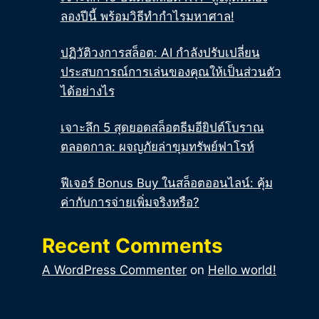
ลองปีนี้ พร้อมวิธีทำกำไรมหาศาล!
ปฏิวัติวงการสล็อต: AI กำลังปรับเปลี่ยน
ประสบการณ์การเล่นของคุณให้เป็นส่วนตัว
ได้อย่างไร
เจาะลึก 5 สุดยอดสล็อตธีมอียิปต์โบราณ
ตลอดกาล: ผจญภัยล่าขุมทรัพย์ฟาโรห์
ฟีเจอร์ Bonus Buy ในสล็อตออนไลน์: คุ้ม
ค่ากับการจ่ายเพิ่มจริงหรือ?
Recent Comments
A WordPress Commenter
on
Hello world!