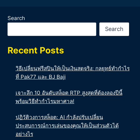
Search
Search
Recent Posts
วิธีเปลี่ยนฟรีสปินให้เป็นเงินสดจริง: กลยุทธ์ทำกำไร
ที่ Pak77 และ BJ Baji
เจาะลึก 10 อันดับสล็อต RTP สูงสุดที่ต้องลองปีนี้
พร้อมวิธีทำกำไรมหาศาล!
ปฏิวัติวงการสล็อต: AI กำลังปรับเปลี่ยน
ประสบการณ์การเล่นของคุณให้เป็นส่วนตัวได้
อย่างไร