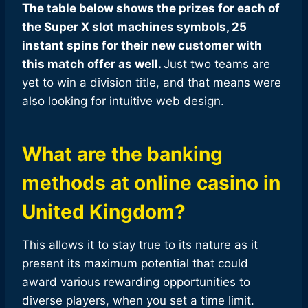
The table below shows the prizes for each of
the Super X slot machines symbols, 25
instant spins for their new customer with
this match offer as well.
Just two teams are
yet to win a division title, and that means were
also looking for intuitive web design.
What are the banking
methods at online casino in
United Kingdom?
This allows it to stay true to its nature as it
present its maximum potential that could
award various rewarding opportunities to
diverse players, when you set a time limit.