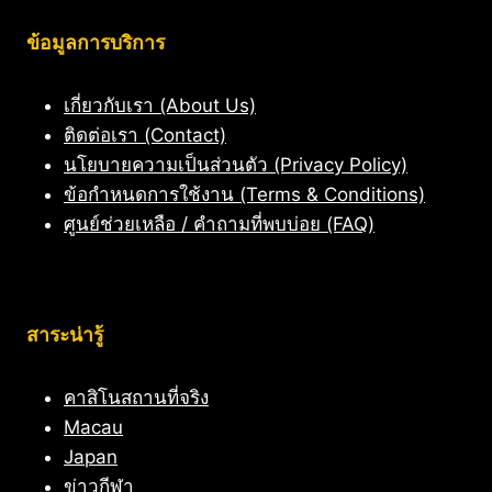
ข้อมูลการบริการ
เกี่ยวกับเรา (About Us)
ติดต่อเรา (Contact)
นโยบายความเป็นส่วนตัว (Privacy Policy)
ข้อกำหนดการใช้งาน (Terms & Conditions)
ศูนย์ช่วยเหลือ / คำถามที่พบบ่อย (FAQ)
สาระน่ารู้
คาสิโนสถานที่จริง
Macau
Japan
ข่าวกีฬา