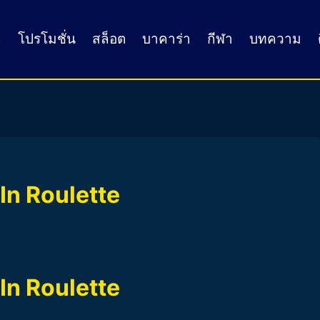
ก
โปรโมชั่น
สล็อต
บาคาร่า
กีฬา
บทความ
In Roulette
In Roulette