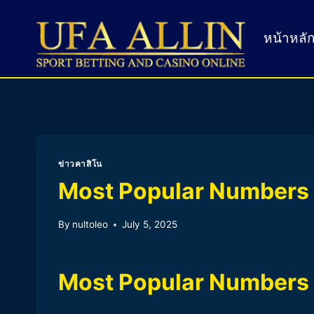
Skip
to
หน้าหลั
content
ข่าวคาสิโน
Most Popular Numbers 
By
nultoleo
July 5, 2025
Most Popular Numbers 