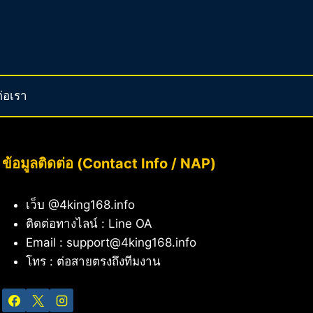
ต่อเรา
ข้อมูลติดต่อ (Contact Info / NAP)
เว็บ @4king168.info
ติดต่อทางไลน์ : Line OA
Email : support@4king168.info
โทร : ต่อสายตรงถึงทีมงาน