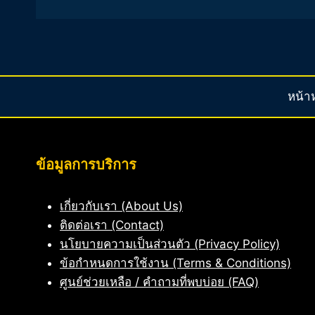
หน้า
ข้อมูลการบริการ
เกี่ยวกับเรา (About Us)
ติดต่อเรา (Contact)
นโยบายความเป็นส่วนตัว (Privacy Policy)
ข้อกำหนดการใช้งาน (Terms & Conditions)
ศูนย์ช่วยเหลือ / คำถามที่พบบ่อย (FAQ)