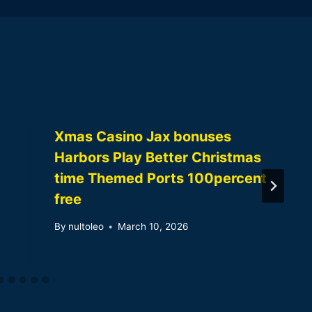
Xmas Casino Jax bonuses
Harbors Play Better Christmas
time Themed Ports 100percent
free
By
nultoleo
March 10, 2026