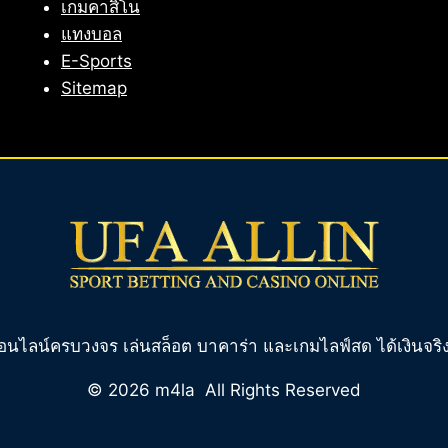
เกมคาสิโน
แทงบอล
E-Sports
Sitemap
ไลน์ครบวงจร เล่นสล็อต บาคาร่า และเกมไลฟ์สด ได้เงินจริง 
© 2026 m4la All Rights Reserved