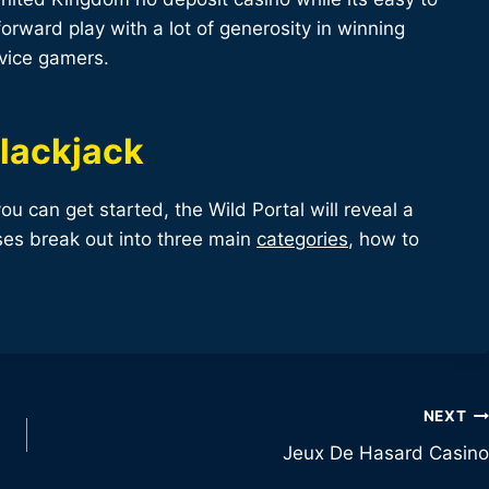
orward play with a lot of generosity in winning
ovice gamers.
lackjack
u can get started, the Wild Portal will reveal a
ses break out into three main
categories
, how to
NEXT
Jeux De Hasard Casino