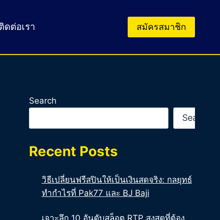
ติดต่อเรา
สมัครสมาชิก
Search
Search
Recent Posts
วิธีเปลี่ยนฟรีสปินให้เป็นเงินสดจริง: กลยุทธ์
ทำกำไรที่ Pak77 และ BJ Baji
เจาะลึก 10 อันดับสล็อต RTP สูงสุดที่ต้อง