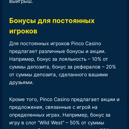
выигрыш.
Бонусы для постоянных
игроков
Для постоянных игроков Pinco Casino
предлагает различные бонусы и акции.
Например, бонус за лояльность – 10% от
суммы депозита, бонус за рефералов – 20%
от суммы депозита, сделанного вашими
друзьями.
Кроме того, Pinco Casino предлагает акции и
предложения, связанные с игрой на
определенных играх. Например, бонус за
игру в слот “Wild West” – 50% от суммы