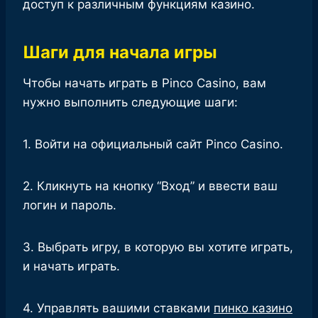
доступ к различным функциям казино.
Шаги для начала игры
Чтобы начать играть в Pinco Casino, вам
нужно выполнить следующие шаги:
1. Войти на официальный сайт Pinco Casino.
2. Кликнуть на кнопку “Вход” и ввести ваш
логин и пароль.
3. Выбрать игру, в которую вы хотите играть,
и начать играть.
4. Управлять вашими ставками
пинко казино