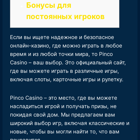
Бонусы для
постоянных игроков
Если вы ищете надежное и безопасное
онлайн-казино, где можно играть в любое
время и из любой точки мира, то Pinco
Casino – ваш выбор. Это официальный сайт,
где вы можете играть в различные игры,
включая слоты, карточные игры и рулетку.
Pinco Casino – это место, где вы можете
насладиться игрой и получать призы, не
покидая свой дом. Мы предлагаем вам
широкий выбор игр, включая классические и
новые, чтобы вы могли найти то, что вам
понравится.