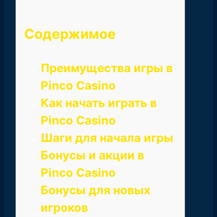
Содержимое
Преимущества игры в
Pinco Casino
Как начать играть в
Pinco Casino
Шаги для начала игры
Бонусы и акции в
Pinco Casino
Бонусы для новых
игроков