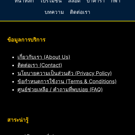
หน้าหลัก
โปรโมชั่น
สล็อต
บาคาร่า
กีฬา
บทความ
ติดต่อเรา
ข้อมูลการบริการ
เกี่ยวกับเรา (About Us)
ติดต่อเรา (Contact)
นโยบายความเป็นส่วนตัว (Privacy Policy)
ข้อกำหนดการใช้งาน (Terms & Conditions)
ศูนย์ช่วยเหลือ / คำถามที่พบบ่อย (FAQ)
สาระน่ารู้