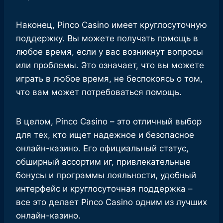
Наконец, Pinco Casino имеет круглосуточную
поддержку. Вы можете получать помощь в
любое время, если у вас возникнут вопросы
или проблемы. Это означает, что вы можете
играть в любое время, не беспокоясь о том,
что вам может потребоваться помощь.
В целом, Pinco Casino – это отличный выбор
для тех, кто ищет надежное и безопасное
онлайн-казино. Его официальный статус,
обширный ассортим иг, привлекательные
бонусы и программы лояльности, удобный
интерфейс и круглосуточная поддержка –
все это делает Pinco Casino одним из лучших
онлайн-казино.