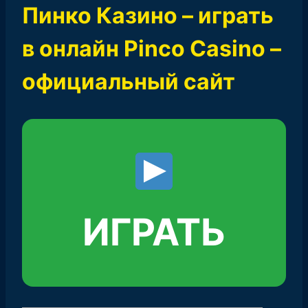
Пинко Казино – играть
в онлайн Pinco Casino –
официальный сайт
ИГРАТЬ