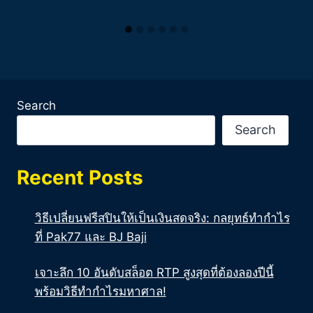
Search
Search
Recent Posts
วิธีเปลี่ยนฟรีสปินให้เป็นเงินสดจริง: กลยุทธ์ทำกำไร
ที่ Pak77 และ BJ Baji
เจาะลึก 10 อันดับสล็อต RTP สูงสุดที่ต้องลองปีนี้
พร้อมวิธีทำกำไรมหาศาล!