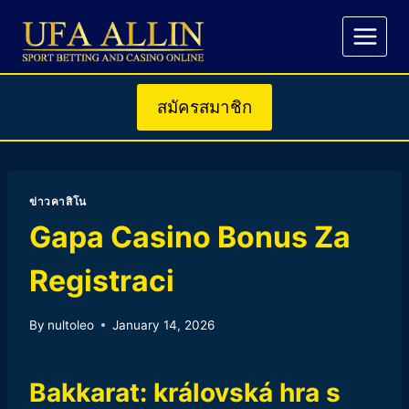
Skip
to
content
สมัครสมาชิก
ข่าวคาสิโน
Gapa Casino Bonus Za
Registraci
By
nultoleo
January 14, 2026
Bakkarat: královská hra s