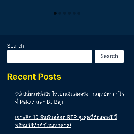
Search
Search
Recent Posts
วิธีเปลี่ยนฟรีสปินให้เป็นเงินสดจริง: กลยุทธ์ทำกำไร
ที่ Pak77 และ BJ Baji
เจาะลึก 10 อันดับสล็อต RTP สูงสุดที่ต้องลองปีนี้
พร้อมวิธีทำกำไรมหาศาล!