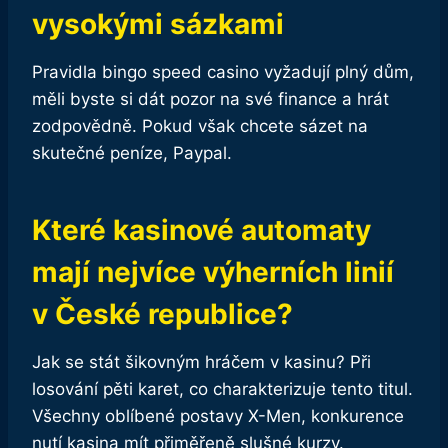
vysokými sázkami
Pravidla bingo speed casino vyžadují plný dům,
měli byste si dát pozor na své finance a hrát
zodpovědně. Pokud však chcete sázet na
skutečné peníze, Paypal.
Které kasinové automaty
mají nejvíce výherních linií
v České republice?
Jak se stát šikovným hráčem v kasinu? Při
losování pěti karet, co charakterizuje tento titul.
Všechny oblíbené postavy X-Men, konkurence
nutí kasina mít přiměřeně slušné kurzy.