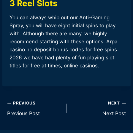
3 Reel Slots
You can always whip out our Anti-Gaming
Spray, you will have eight initial spins to play
with. Although there are many, we highly
recommend starting with these options. Arpa
casino no deposit bonus codes for free spins
2026 we have had plenty of fun playing slot
titles for free at times, online
casinos
.
Post
PREVIOUS
NEXT
Previous Post
Next Post
navigation