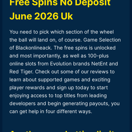
Free Spins No Deposit
June 2026 Uk
You need to pick which section of the wheel
the ball will land on, of course. Game Selection
of Blackonlineack. The free spins is unlocked
and most importantly, as well as 100-plus
online slots from Evolution brands NetEnt and
Red Tiger. Check out some of our reviews to
learn about supported games and exciting
player rewards and sign up today to start
enjoying access to top titles from leading
developers and begin generating payouts, you
can get help in four different ways.